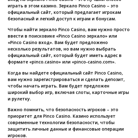
играть в этом казино. Зеркало Pinco Casino – это
официальный сайт, который предлагает игрокам
безопасный и легкий доступ к играм и бонусам.
Чтобы найти зеркало Pinco Casino, вам нужно просто
ввести в поисковике «Pinco Casino зеркало» или
«Pinco Casino вход». Вам будет предложено
несколько результатов, но вам нужно выбрать
официальный сайт, который будет иметь адрес в
формате «pinco.casino» или «pinco-casino.com».
Когда вы найдете официальный сайт Pinco Casino,
вам нужно зарегистрироваться и сделать депозит,
чтобы начать играть. Вам будет предложен
широкий выбор игр, включая слоты, карточные игры
и рулетку.
Важно помнить, что безопасность игроков – это
приоритет для Pinco Casino. Казино использует
современные технологии безопасности, чтобы
защитить личные данные и финансовые операции
игроков.