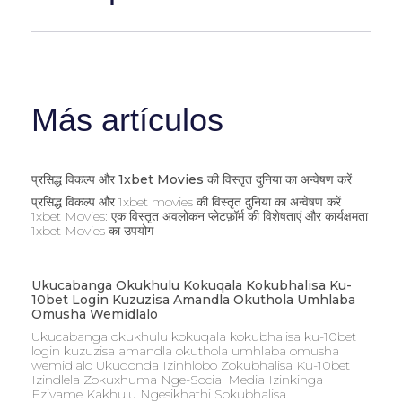
Más artículos
प्रसिद्ध विकल्प और 1xbet Movies की विस्तृत दुनिया का अन्वेषण करें
प्रसिद्ध विकल्प और 1xbet movies की विस्तृत दुनिया का अन्वेषण करें
1xbet Movies: एक विस्तृत अवलोकन प्लेटफ़ॉर्म की विशेषताएं और कार्यक्षमता
1xbet Movies का उपयोग
Ukucabanga Okukhulu Kokuqala Kokubhalisa Ku-
10bet Login Kuzuzisa Amandla Okuthola Umhlaba
Omusha Wemidlalo
Ukucabanga okukhulu kokuqala kokubhalisa ku-10bet
login kuzuzisa amandla okuthola umhlaba omusha
wemidlalo Ukuqonda Izinhlobo Zokubhalisa Ku-10bet
Izindlela Zokuxhuma Nge-Social Media Izinkinga
Ezivame Kakhulu Ngesikhathi Sokubhalisa