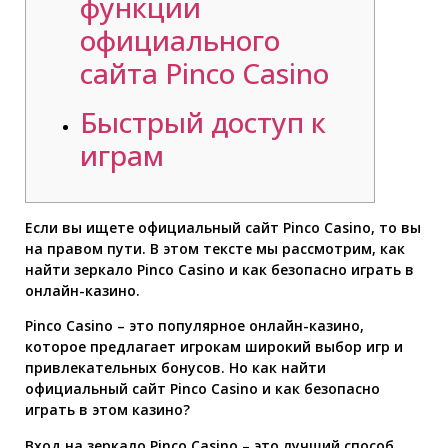
функции
официального
сайта Pinco Casino
Быстрый доступ к
играм
Если вы ищете официальный сайт Pinco Casino, то вы
на правом пути. В этом тексте мы рассмотрим, как
найти зеркало Pinco Casino и как безопасно играть в
онлайн-казино.
Pinco Casino – это популярное онлайн-казино,
которое предлагает игрокам широкий выбор игр и
привлекательных бонусов. Но как найти
официальный сайт Pinco Casino и как безопасно
играть в этом казино?
Вход на зеркало Pinco Casino – это лучший способ