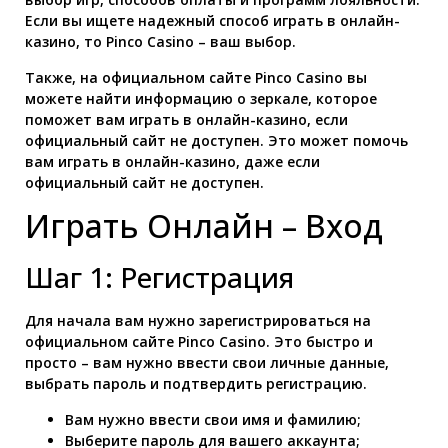
Если вы ищете надежный способ играть в онлайн-
казино, то Pinco Casino – ваш выбор.
Также, на официальном сайте Pinco Casino вы
можете найти информацию о зеркале, которое
поможет вам играть в онлайн-казино, если
официальный сайт не доступен. Это может помочь
вам играть в онлайн-казино, даже если
официальный сайт не доступен.
Играть Онлайн – Вход
Шаг 1: Регистрация
Для начала вам нужно зарегистрироваться на
официальном сайте Pinco Casino. Это быстро и
просто – вам нужно ввести свои личные данные,
выбрать пароль и подтвердить регистрацию.
Вам нужно ввести свои имя и фамилию;
Выберите пароль для вашего аккаунта;