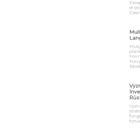
Excep
et st
Casi
Mul
Lan
Mulig
planl
Formu
Forva
Bloc
Výz
Inv
Růs
Význ
strat
fungo
fortu