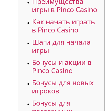
Преимущества
игры в Pinco Casino
Как начать играть
в Pinco Casino
Шаги для начала
игры
Бонусы и акции в
Pinco Casino
Бонусы для новых
игроков
Бонусы для