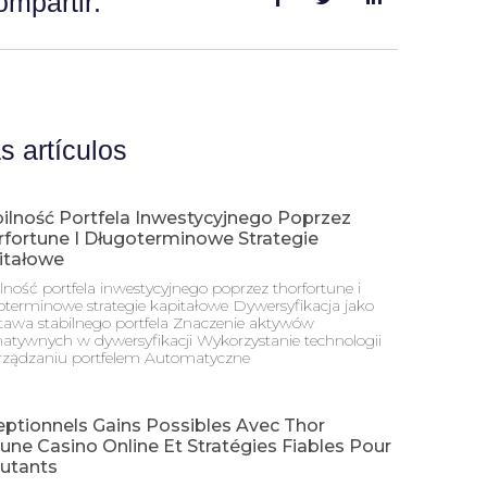
mpartir:
s artículos
ilność Portfela Inwestycyjnego Poprzez
rfortune I Długoterminowe Strategie
itałowe
lność portfela inwestycyjnego poprzez thorfortune i
oterminowe strategie kapitałowe Dywersyfikacja jako
tawa stabilnego portfela Znaczenie aktywów
natywnych w dywersyfikacji Wykorzystanie technologii
rządzaniu portfelem Automatyczne
eptionnels Gains Possibles Avec Thor
une Casino Online Et Stratégies Fiables Pour
utants