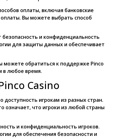
способов оплаты, включая банковские
 оплаты. Вы можете выбрать способ
ет безопасность и конфиденциальность
огии для защиты данных и обеспечивает
вы можете обратиться к поддержке Pinco
м в любое время.
inco Casino
то доступность игрокам из разных стран.
то означает, что игроки из любой страны
ность и конфиденциальность игроков.
огии для обеспечения безопасности и