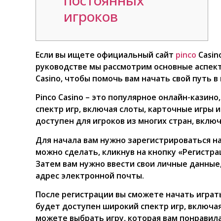
постоянных
игроков
Если вы ищете официальный сайт
pinco
Casin
руководстве мы рассмотрим основные аспек
Casino, чтобы помочь вам начать свой путь в
Pinco Casino – это популярное онлайн-казин
спектр игр, включая слоты, карточные игры и
доступен для игроков из многих стран, включ
Для начала вам нужно зарегистрироваться на
можно сделать, кликнув на кнопку «Регистра
Затем вам нужно ввести свои личные данные
адрес электронной почты.
После регистрации вы сможете начать играть
будет доступен широкий спектр игр, включая
можете выбрать игру, которая вам понравилас