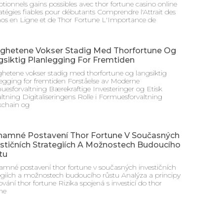
tionnels gains possibles avec thor fortune casino online
ratégies fiables pour débutants Comprendre l'Attrait des
nos en Ligne et de Thor Fortune L'Importance de
ighetene Vokser Stadig Med Thorfortune Og
gsiktig Planlegging For Fremtiden
hetene vokser stadig med thorfortune og langsiktig
egging for fremtiden Forståelse av Moderne
esforvaltning Bærekraftige Investeringer og Etisk
ltning Digitaliseringens Rolle i Formuesforvaltning
kchain og
namné Postavení Thor Fortune V Současných
estičních Strategiích A Možnostech Budoucího
tu
amné postavení thor fortune v současných investičních
egiích a možnostech budoucího růstu Analýza a principy
vání thor fortune Rizika spojená s investicí do thor
ne