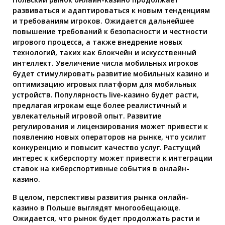
развиваться и адаптироваться к новым тенденциям
и требованиям игроков. Ожидается дальнейшее
повышение требований к безопасности и честности
игрового процесса, а также внедрение новых
технологий, таких как блокчейн и искусственный
интеллект. Увеличение числа мобильных игроков
будет стимулировать развитие мобильных казино и
оптимизацию игровых платформ для мобильных
устройств. Популярность live-казино будет расти,
предлагая игрокам еще более реалистичный и
увлекательный игровой опыт. Развитие
регулирования и лицензирования может привести к
появлению новых операторов на рынке, что усилит
конкуренцию и повысит качество услуг. Растущий
интерес к киберспорту может привести к интеграции
ставок на киберспортивные события в онлайн-
казино.
В целом, перспективы развития рынка онлайн-
казино в Польше выглядят многообещающе.
Ожидается, что рынок будет продолжать расти и