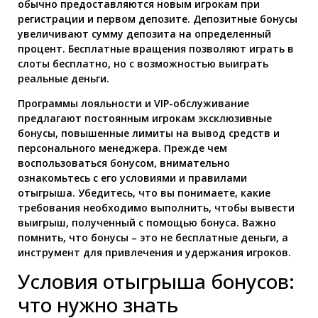
обычно предоставляются новым игрокам при
регистрации и первом депозите. Депозитные бонусы
увеличивают сумму депозита на определенный
процент. Бесплатные вращения позволяют играть в
слоты бесплатно, но с возможностью выиграть
реальные деньги.
Программы лояльности и VIP-обслуживание
предлагают постоянным игрокам эксклюзивные
бонусы, повышенные лимиты на вывод средств и
персонального менеджера. Прежде чем
воспользоваться бонусом, внимательно
ознакомьтесь с его условиями и правилами
отыгрыша. Убедитесь, что вы понимаете, какие
требования необходимо выполнить, чтобы вывести
выигрыш, полученный с помощью бонуса. Важно
помнить, что бонусы – это не бесплатные деньги, а
инструмент для привлечения и удержания игроков.
Условия отыгрыша бонусов:
что нужно знать