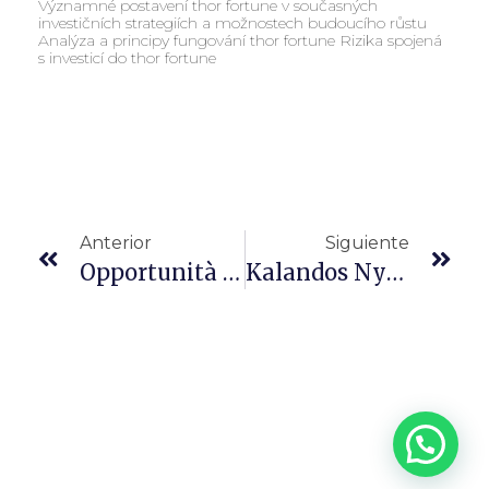
Významné postavení thor fortune v současných
investičních strategiích a možnostech budoucího růstu
Analýza a principy fungování thor fortune Rizika spojená
s investicí do thor fortune
Anterior
Siguiente
Opportunità Uniche Per Giocatori Esperti Con 20bet Casino E Bonus Allettanti
Kalandos Nyeremények Várnak A Legújabb Hot Slots Casino Játékokkal És Bónuszokkal Most