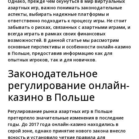
Однако, прежде чем окунуться в мир виртуальных
азартных игр, важно понимать законодательные
аспекты, выбирать надежные платформы и
ответственно подходить к процессу игры. Не стоит
забывать о рисках, связанных с азартными играми, и
всегда играть в рамках своих финансовых
возможностей. В данной статье мы рассмотрим
основные перспективы и особенности онлайн-казино
в Польше, предоставив информацию как для
опытных игроков, так и для новичков.
Законодательное
регулирование онлайн-
казино в Польше
Регулирование рынка азартных игр в Польше
претерпело значительные изменения в последние
годы. До 2017 года онлайн-казино находились в
серой зоне, однако принятие нового закона внесло
ясность и установило четкие правила для