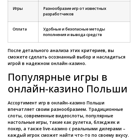
Игры
Разнообразие игр от известных
разработчиков
Оплата
Удобные и безопасные методы
пополнения и вывода средств
После детального анализа этих критериев, вы
сможете сделать осознанный выбор и насладиться
игрой в надежном онлайн-казино.
Популярные игры в
онлайн-казино Польши
Ассортимент игр в онлайн-казино Польши
впечатляет своим разнообразием. Традиционные
слоты, современные видеослоты, популярные
настольные игры, такие как рулетка, блэкджек и
покер, а также live-казино с реальными дилерами –
каждый игрок сможет найти что-то по своему вкусу.