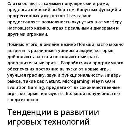
Слоты остаются самыми популярными играми,
предлагая широкий выбор тем, бонусных функций и
прогрессивных джекпотов. Live-казино
предоставляет возможность окунуться в атмосферу
настоящего казино, играя с реальными дилерами и
другими игроками.
Помимо этого, в онлайн-казино Польши часто можно
встретить различные турниры и акции, которые
добавляют азарта и позволяют выиграть
дополнительные призы. Разработчики программного
обеспечения постоянно выпускают новые игры,
улучшая графику, звук и функциональность. Лидеры
рынка, такие как NetEnt, Microgaming, Play'n GO и
Evolution Gaming, предлагают высококачественные
игры, которые пользуются большой популярностью
среди игроков.
Тенденции в развитии
игровых технологий