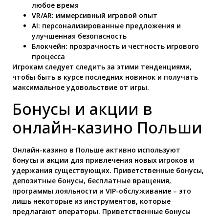
любое время
VR/AR: иммерсивный игровой опыт
AI: персонализированные предложения и
улучшенная безопасность
Блокчейн: прозрачность и честность игрового
процесса
Игрокам следует следить за этими тенденциями,
чтобы быть в курсе последних новинок и получать
максимальное удовольствие от игры.
Бонусы и акции в
онлайн-казино Польши
Онлайн-казино в Польше активно используют
бонусы и акции для привлечения новых игроков и
удержания существующих. Приветственные бонусы,
депозитные бонусы, бесплатные вращения,
программы лояльности и VIP-обслуживание – это
лишь некоторые из инструментов, которые
предлагают операторы. Приветственные бонусы