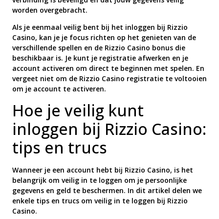
worden overgebracht.
Als je eenmaal veilig bent bij het inloggen bij Rizzio
Casino, kan je je focus richten op het genieten van de
verschillende spellen en de Rizzio Casino bonus die
beschikbaar is. Je kunt je registratie afwerken en je
account activeren om direct te beginnen met spelen. En
vergeet niet om de Rizzio Casino registratie te voltooien
om je account te activeren.
Hoe je veilig kunt
inloggen bij Rizzio Casino:
tips en trucs
Wanneer je een account hebt bij Rizzio Casino, is het
belangrijk om veilig in te loggen om je persoonlijke
gegevens en geld te beschermen. In dit artikel delen we
enkele tips en trucs om veilig in te loggen bij Rizzio
Casino.