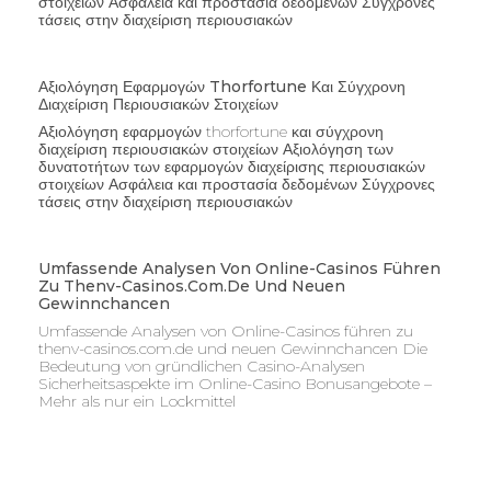
στοιχείων Ασφάλεια και προστασία δεδομένων Σύγχρονες
τάσεις στην διαχείριση περιουσιακών
Αξιολόγηση Εφαρμογών Thorfortune Και Σύγχρονη
Διαχείριση Περιουσιακών Στοιχείων
Αξιολόγηση εφαρμογών thorfortune και σύγχρονη
διαχείριση περιουσιακών στοιχείων Αξιολόγηση των
δυνατοτήτων των εφαρμογών διαχείρισης περιουσιακών
στοιχείων Ασφάλεια και προστασία δεδομένων Σύγχρονες
τάσεις στην διαχείριση περιουσιακών
Umfassende Analysen Von Online-Casinos Führen
Zu Thenv-Casinos.com.de Und Neuen
Gewinnchancen
Umfassende Analysen von Online-Casinos führen zu
thenv-casinos.com.de und neuen Gewinnchancen Die
Bedeutung von gründlichen Casino-Analysen
Sicherheitsaspekte im Online-Casino Bonusangebote –
Mehr als nur ein Lockmittel