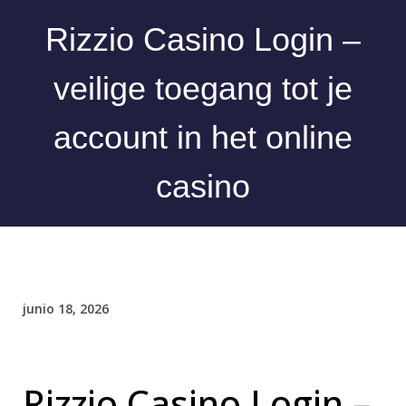
Rizzio Casino Login –
veilige toegang tot je
account in het online
casino
junio 18, 2026
Rizzio Casino Login –