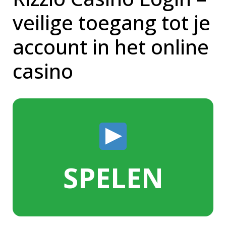
veilige toegang tot je
account in het online
casino
SPELEN