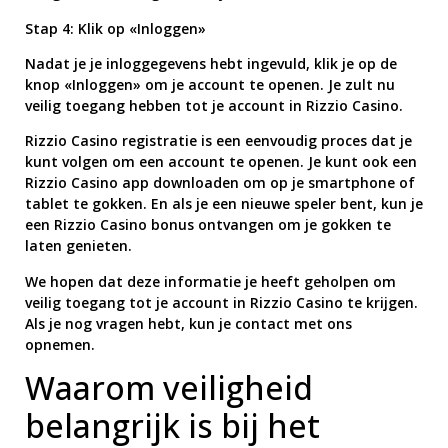
Stap 4: Klik op «Inloggen»
Nadat je je inloggegevens hebt ingevuld, klik je op de
knop «Inloggen» om je account te openen. Je zult nu
veilig toegang hebben tot je account in Rizzio Casino.
Rizzio Casino registratie is een eenvoudig proces dat je
kunt volgen om een account te openen. Je kunt ook een
Rizzio Casino app downloaden om op je smartphone of
tablet te gokken. En als je een nieuwe speler bent, kun je
een Rizzio Casino bonus ontvangen om je gokken te
laten genieten.
We hopen dat deze informatie je heeft geholpen om
veilig toegang tot je account in Rizzio Casino te krijgen.
Als je nog vragen hebt, kun je contact met ons
opnemen.
Waarom veiligheid
belangrijk is bij het