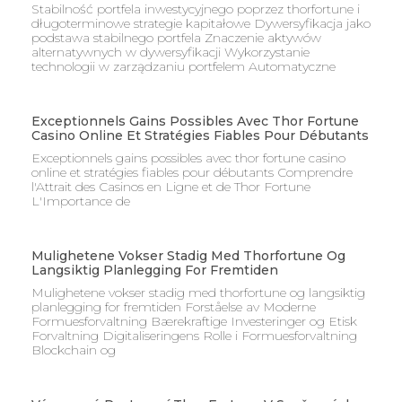
Stabilność portfela inwestycyjnego poprzez thorfortune i
długoterminowe strategie kapitałowe Dywersyfikacja jako
podstawa stabilnego portfela Znaczenie aktywów
alternatywnych w dywersyfikacji Wykorzystanie
technologii w zarządzaniu portfelem Automatyczne
Exceptionnels Gains Possibles Avec Thor Fortune
Casino Online Et Stratégies Fiables Pour Débutants
Exceptionnels gains possibles avec thor fortune casino
online et stratégies fiables pour débutants Comprendre
l'Attrait des Casinos en Ligne et de Thor Fortune
L'Importance de
Mulighetene Vokser Stadig Med Thorfortune Og
Langsiktig Planlegging For Fremtiden
Mulighetene vokser stadig med thorfortune og langsiktig
planlegging for fremtiden Forståelse av Moderne
Formuesforvaltning Bærekraftige Investeringer og Etisk
Forvaltning Digitaliseringens Rolle i Formuesforvaltning
Blockchain og