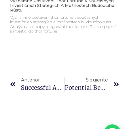
Významné Postavení Thor Fortune V Současných
Investičních Strategiích A Možnostech Budoucího
Růstu
Významné postavení thor fortune v současných
investičních strategiích a možnostech budoucího růstu
Analýza a principy fungování thor fortune Rizika spojená
s investicí do thor fortune
Anterior
Siguiente
Successful Anglers Journey From Shallow Waters To Big Bass And Deeper Fishing Success
Potential Benefits Exploring Baterybet Platforms And Innovative Financial Strategies