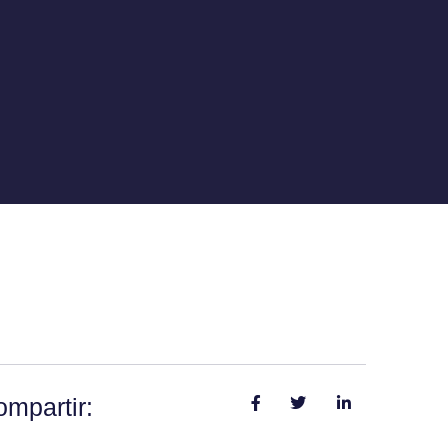
mpartir: