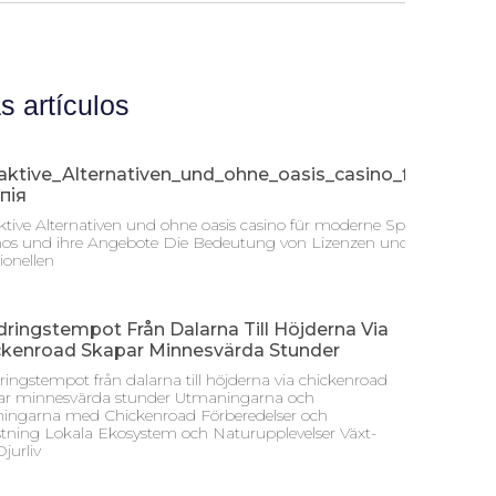
s artículos
raktive_Alternativen_und_ohne_oasis_casino_für_moder
пія
ktive Alternativen und ohne oasis casino für moderne Spielerlebnisse D
nos und ihre Angebote Die Bedeutung von Lizenzen und Regulierung
tionellen
ringstempot Från Dalarna Till Höjderna Via
ckenroad Skapar Minnesvärda Stunder
ingstempot från dalarna till höjderna via chickenroad
ar minnesvärda stunder Utmaningarna och
ningarna med Chickenroad Förberedelser och
stning Lokala Ekosystem och Naturupplevelser Växt-
jurliv