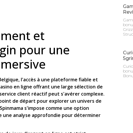
Game
Rev
Gamep
bonus
Grizz
ement et
Struc
gin pour une
Cur
5gri
mmersive
Curio
bonus
Bonus
elgique, l'accès à une plateforme fiable et
casino en ligne offrant une large sélection de
ervice client réactif peut s'avérer complexe.
point de départ pour explorer un univers de
s. Spinmama s'impose comme une option
te une analyse approfondie pour déterminer