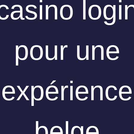
casino logi
pour une
expérience
belge