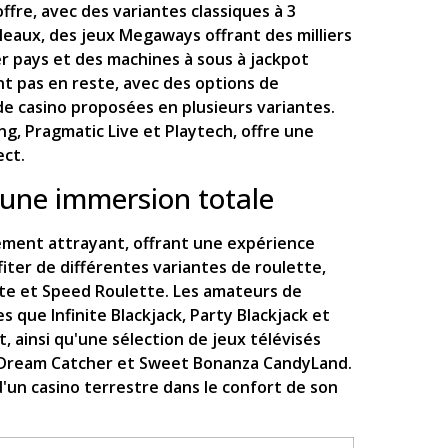
ffre, avec des variantes classiques à 3
eaux, des jeux Megaways offrant des milliers
r pays et des machines à sous à jackpot
nt pas en reste, avec des options de
de casino proposées en plusieurs variantes.
ng, Pragmatic Live et Playtech, offre une
ect.
: une immersion totale
rement attrayant, offrant une expérience
fiter de différentes variantes de roulette,
tte et Speed Roulette. Les amateurs de
s que Infinite Blackjack, Party Blackjack et
, ainsi qu'une sélection de jeux télévisés
e, Dream Catcher et Sweet Bonanza CandyLand.
'un casino terrestre dans le confort de son