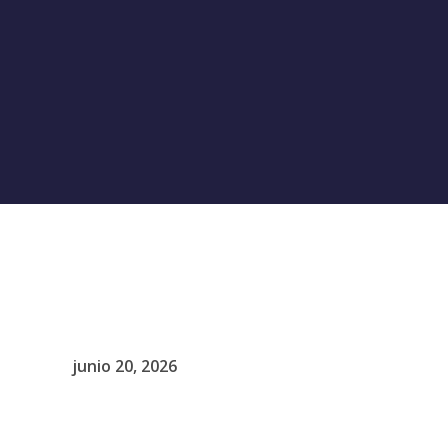
junio 20, 2026