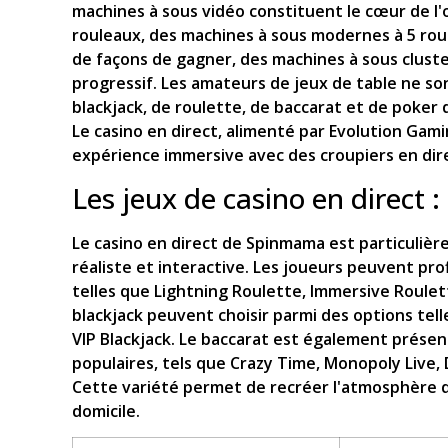
machines à sous vidéo constituent le cœur de l'o
rouleaux, des machines à sous modernes à 5 roul
de façons de gagner, des machines à sous cluste
progressif. Les amateurs de jeux de table ne so
blackjack, de roulette, de baccarat et de poker 
Le casino en direct, alimenté par Evolution Gami
expérience immersive avec des croupiers en dir
Les jeux de casino en direct 
Le casino en direct de Spinmama est particuliè
réaliste et interactive. Les joueurs peuvent pro
telles que Lightning Roulette, Immersive Roule
blackjack peuvent choisir parmi des options telle
VIP Blackjack. Le baccarat est également présent
populaires, tels que Crazy Time, Monopoly Liv
Cette variété permet de recréer l'atmosphère d
domicile.