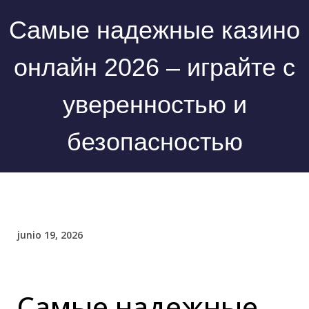
Самые надежные казино
онлайн 2026 – играйте с
уверенностью и
безопасностью
junio 19, 2026
Самые надежные