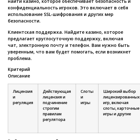
найти казино, которое обеспечивает безопасность и
конфиденциальность игроков. Это включает в себя
использование SSL-шифрования и других мер
безопасности.
Клиентская поддержка. Найдите казино, которое
предлагает круглосуточную поддержку, включая
чат, электронную почту и телефон. Вам нужно быть
уверенным, что вам будет помогать, если возникнет
проблема.
Критерий
Описание
Лицензия
Действующая
Слоты
Широкий выбор
и
лицензия и
и
лицензированных
регуляция
подчинение
игры
игр, включая
строгим
слоты, карточные
правилам
игры и другие
регулятора