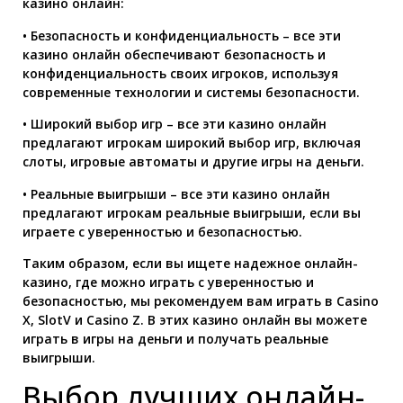
казино онлайн:
• Безопасность и конфиденциальность – все эти
казино онлайн обеспечивают безопасность и
конфиденциальность своих игроков, используя
современные технологии и системы безопасности.
• Широкий выбор игр – все эти казино онлайн
предлагают игрокам широкий выбор игр, включая
слоты, игровые автоматы и другие игры на деньги.
• Реальные выигрыши – все эти казино онлайн
предлагают игрокам реальные выигрыши, если вы
играете с уверенностью и безопасностью.
Таким образом, если вы ищете надежное онлайн-
казино, где можно играть с уверенностью и
безопасностью, мы рекомендуем вам играть в Casino
X, SlotV и Casino Z. В этих казино онлайн вы можете
играть в игры на деньги и получать реальные
выигрыши.
Выбор лучших онлайн-