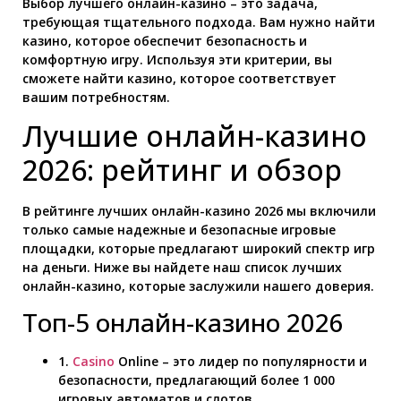
Выбор лучшего онлайн-казино – это задача,
требующая тщательного подхода. Вам нужно найти
казино, которое обеспечит безопасность и
комфортную игру. Используя эти критерии, вы
сможете найти казино, которое соответствует
вашим потребностям.
Лучшие онлайн-казино
2026: рейтинг и обзор
В рейтинге лучших онлайн-казино 2026 мы включили
только самые надежные и безопасные игровые
площадки, которые предлагают широкий спектр игр
на деньги. Ниже вы найдете наш список лучших
онлайн-казино, которые заслужили нашего доверия.
Топ-5 онлайн-казино 2026
1.
Casino
Online – это лидер по популярности и
безопасности, предлагающий более 1 000
игровых автоматов и слотов.