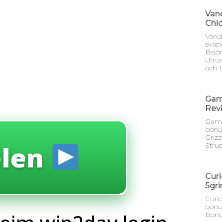
Vand
Chi
Vandr
skap
Belö
Utru
och D
Game
Rev
Gamep
bonus
Grizz
elen
Struc
Cur
5gri
Curio
bonus
Bonus