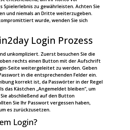
 Spielerlebnis zu gewährleisten. Achten Sie
en und niemals an Dritte weiterzugeben.
 kompromittiert wurde, wenden Sie sich
win2day Login Prozess
nd unkompliziert. Zuerst besuchen Sie die
e oben rechts einen Button mit der Aufschrift
Login-Seite weitergeleitet zu werden. Geben
 Passwort in die entsprechenden Felder ein.
eibung korrekt ist, da Passwörter in der Regel
lls das Kästchen „Angemeldet bleiben“, um
 Sie abschließend auf den Button
ollten Sie Ihr Passwort vergessen haben,
 um es zurückzusetzen.
dem Login?