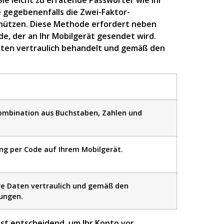
e leicht zu erratende Passwörter wie Ihr
 gegebenenfalls die Zwei-Faktor-
schützen. Diese Methode erfordert neben
e, der an Ihr Mobilgerät gesendet wird.
Daten vertraulich behandelt und gemäß den
ombination aus Buchstaben, Zahlen und
ng per Code auf Ihrem Mobilgerät.
re Daten vertraulich und gemäß den
ungen.
ist entscheidend, um Ihr Konto vor