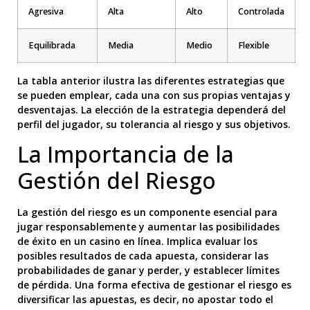
Agresiva
Alta
Alto
Controlada
Equilibrada
Media
Medio
Flexible
La tabla anterior ilustra las diferentes estrategias que
se pueden emplear, cada una con sus propias ventajas y
desventajas. La elección de la estrategia dependerá del
perfil del jugador, su tolerancia al riesgo y sus objetivos.
La Importancia de la
Gestión del Riesgo
La gestión del riesgo es un componente esencial para
jugar responsablemente y aumentar las posibilidades
de éxito en un casino en línea. Implica evaluar los
posibles resultados de cada apuesta, considerar las
probabilidades de ganar y perder, y establecer límites
de pérdida. Una forma efectiva de gestionar el riesgo es
diversificar las apuestas, es decir, no apostar todo el