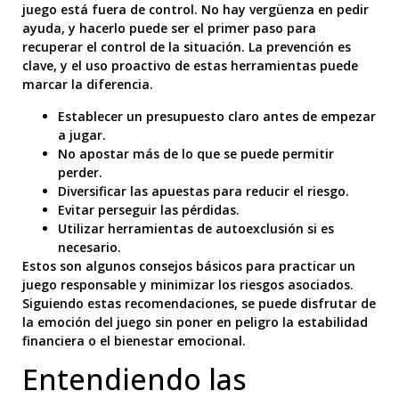
juego está fuera de control. No hay vergüenza en pedir
ayuda, y hacerlo puede ser el primer paso para
recuperar el control de la situación. La prevención es
clave, y el uso proactivo de estas herramientas puede
marcar la diferencia.
Establecer un presupuesto claro antes de empezar
a jugar.
No apostar más de lo que se puede permitir
perder.
Diversificar las apuestas para reducir el riesgo.
Evitar perseguir las pérdidas.
Utilizar herramientas de autoexclusión si es
necesario.
Estos son algunos consejos básicos para practicar un
juego responsable y minimizar los riesgos asociados.
Siguiendo estas recomendaciones, se puede disfrutar de
la emoción del juego sin poner en peligro la estabilidad
financiera o el bienestar emocional.
Entendiendo las