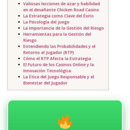
Valiosas lecciones de azar y habilidad
en el desafiante Chicken Road Casino
La Estrategia como Clave del Éxito
La Psicología del Juego
La Importancia de la Gestión del Riesgo
Herramientas para la Gestión del
Riesgo
Entendiendo las Probabilidades y el
Retorno al Jugador (RTP)
Cómo el RTP Afecta la Estrategia
El Futuro de los Casinos Online y la
Innovación Tecnológica
La Ética del Juego Responsable y el
Bienestar del Jugador