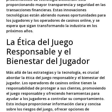
proporcionando mayor transparencia y seguridad en las
transacciones financieras. Estas innovaciones
tecnológicas están abriendo nuevas oportunidades para
los jugadores y los operadores de casinos online, y se
espera que sigan transformando la industria en los
próximos años.
La Ética del Juego
Responsable y el
Bienestar del Jugador
Más allá de las estrategias y la tecnología, es crucial
abordar la ética del juego responsable y el bienestar del
jugador. Los operadores de casinos online tienen la
responsabilidad de proteger a sus clientes, promoviendo
el juego responsable y ofreciendo herramientas para
ayudar a los jugadores a controlar su comportamiento.
Esto incluye proporcionar información clara y concisa
sobre los riesgos del juego, ofrecer opciones de