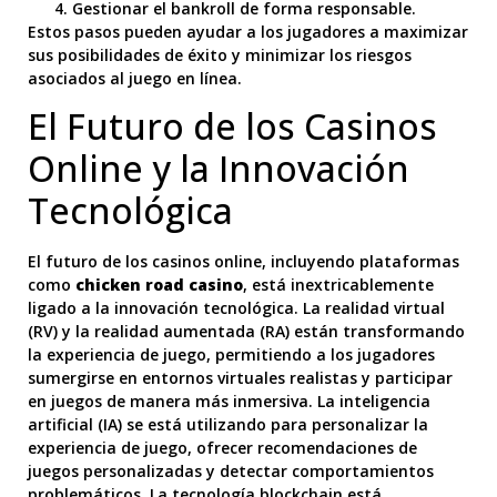
Gestionar el bankroll de forma responsable.
Estos pasos pueden ayudar a los jugadores a maximizar
sus posibilidades de éxito y minimizar los riesgos
asociados al juego en línea.
El Futuro de los Casinos
Online y la Innovación
Tecnológica
El futuro de los casinos online, incluyendo plataformas
como
chicken road casino
, está inextricablemente
ligado a la innovación tecnológica. La realidad virtual
(RV) y la realidad aumentada (RA) están transformando
la experiencia de juego, permitiendo a los jugadores
sumergirse en entornos virtuales realistas y participar
en juegos de manera más inmersiva. La inteligencia
artificial (IA) se está utilizando para personalizar la
experiencia de juego, ofrecer recomendaciones de
juegos personalizadas y detectar comportamientos
problemáticos. La tecnología blockchain está