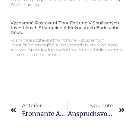
Blockchain og
Významné Postavení Thor Fortune V Současných
Investičních Strategiích A Možnostech Budoucího
Růstu
Významné postavení thor fortune v současných
investičních strategiích a možnostech budoucího růstu
Analýza a principy fungování thor fortune Rizika spojená
s investicí do thor fortune
Anterior
Siguiente
Étonnante Analyse Du Twin Casino Avis Et De Ses Offres Promotionnelles Avantageuses Pour Les Joueurs Avertis
Anspruchsvolle Strategien Und Gamblezen Casino Für Erfahrene Spieler