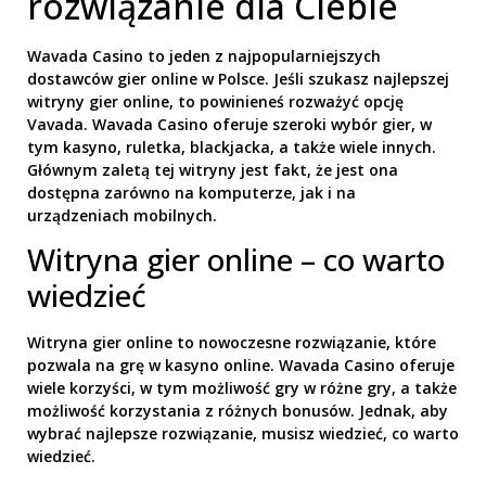
rozwiązanie dla Ciebie
Wavada Casino to jeden z najpopularniejszych
dostawców gier online w Polsce. Jeśli szukasz najlepszej
witryny gier online, to powinieneś rozważyć opcję
Vavada. Wavada Casino oferuje szeroki wybór gier, w
tym kasyno, ruletka, blackjacka, a także wiele innych.
Głównym zaletą tej witryny jest fakt, że jest ona
dostępna zarówno na komputerze, jak i na
urządzeniach mobilnych.
Witryna gier online – co warto
wiedzieć
Witryna gier online to nowoczesne rozwiązanie, które
pozwala na grę w kasyno online. Wavada Casino oferuje
wiele korzyści, w tym możliwość gry w różne gry, a także
możliwość korzystania z różnych bonusów. Jednak, aby
wybrać najlepsze rozwiązanie, musisz wiedzieć, co warto
wiedzieć.