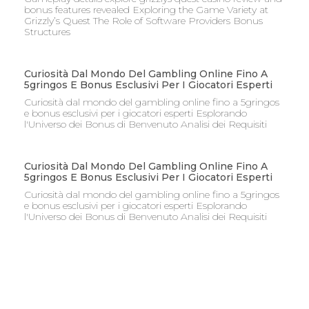
bonus features revealed Exploring the Game Variety at
Grizzly’s Quest The Role of Software Providers Bonus
Structures
Curiosità Dal Mondo Del Gambling Online Fino A
5gringos E Bonus Esclusivi Per I Giocatori Esperti
Curiosità dal mondo del gambling online fino a 5gringos
e bonus esclusivi per i giocatori esperti Esplorando
l'Universo dei Bonus di Benvenuto Analisi dei Requisiti
Curiosità Dal Mondo Del Gambling Online Fino A
5gringos E Bonus Esclusivi Per I Giocatori Esperti
Curiosità dal mondo del gambling online fino a 5gringos
e bonus esclusivi per i giocatori esperti Esplorando
l'Universo dei Bonus di Benvenuto Analisi dei Requisiti