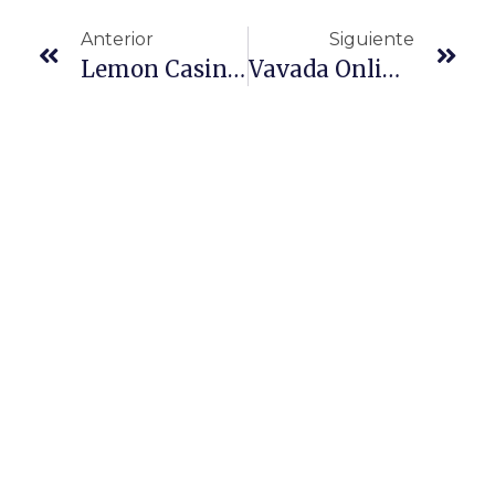
Anterior
Siguiente
Lemon Casino – Kasyno Online Oficjalna Strona
Vavada Online Casino W Polsce – Gry