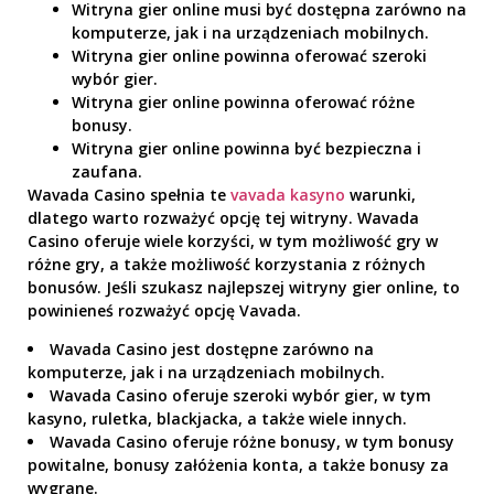
Witryna gier online musi być dostępna zarówno na
komputerze, jak i na urządzeniach mobilnych.
Witryna gier online powinna oferować szeroki
wybór gier.
Witryna gier online powinna oferować różne
bonusy.
Witryna gier online powinna być bezpieczna i
zaufana.
Wavada Casino spełnia te
vavada kasyno
warunki,
dlatego warto rozważyć opcję tej witryny. Wavada
Casino oferuje wiele korzyści, w tym możliwość gry w
różne gry, a także możliwość korzystania z różnych
bonusów. Jeśli szukasz najlepszej witryny gier online, to
powinieneś rozważyć opcję Vavada.
Wavada Casino jest dostępne zarówno na
komputerze, jak i na urządzeniach mobilnych.
Wavada Casino oferuje szeroki wybór gier, w tym
kasyno, ruletka, blackjacka, a także wiele innych.
Wavada Casino oferuje różne bonusy, w tym bonusy
powitalne, bonusy załóżenia konta, a także bonusy za
wygrane.