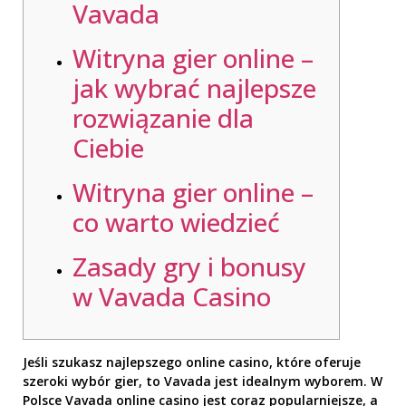
Vavada
Witryna gier online –
jak wybrać najlepsze
rozwiązanie dla
Ciebie
Witryna gier online –
co warto wiedzieć
Zasady gry i bonusy
w Vavada Casino
Jeśli szukasz najlepszego online casino, które oferuje
szeroki wybór gier, to Vavada jest idealnym wyborem. W
Polsce Vavada online casino jest coraz popularniejsze, a