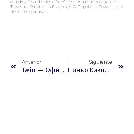
em desafios urbanos e frenéticos Dominando a Arte da
Travessia: Estratégias Essenciais O Papel dos Power-Ups e
Itens Colecionáveis
Anterior
Siguiente
1win — Официальный Сайт Букмекерской Конторы 1вин
Пинко Казино Официальный Сайт – Играть В Онлайн Казино Pinco