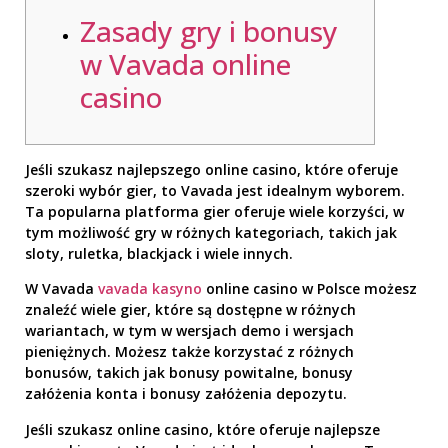
Zasady gry i bonusy
w Vavada online
casino
Jeśli szukasz najlepszego online casino, które oferuje
szeroki wybór gier, to Vavada jest idealnym wyborem.
Ta popularna platforma gier oferuje wiele korzyści, w
tym możliwość gry w różnych kategoriach, takich jak
sloty, ruletka, blackjack i wiele innych.
W Vavada
vavada kasyno
online casino w Polsce możesz
znaleźć wiele gier, które są dostępne w różnych
wariantach, w tym w wersjach demo i wersjach
pieniężnych. Możesz także korzystać z różnych
bonusów, takich jak bonusy powitalne, bonusy
załóżenia konta i bonusy załóżenia depozytu.
Jeśli szukasz online casino, które oferuje najlepsze