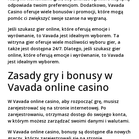
odpowiada twoim preferencjom. Dodatkowo, Vavada
Casino oferuje wiele bonusów i promocji, które mogą
pomóc ci zwiększyć swoje szanse na wygraną.
Jeśli szukasz gier online, które oferują emocje i
wyrównanie, to Vavada jest idealnym wyborem. Ta
witryna gier oferuje wiele możliwości wyboru gier, a
także jest dostępna 24/7. Dlatego, jeśli szukasz gier
online, które oferują emocje i wyrównanie, to Vavada
jest idealnym wyborem.
Zasady gry i bonusy w
Vavada online casino
W Vavada online casino, aby rozpocząć grę, musisz
zarejestrować się na stronie internetowej. Po
zarejestrowaniu, otrzymasz dostęp do swojego konta,
w którym możesz zarządzać swoimi danymi i walutami.
W Vavada online casino, bonusy są dostępne dla nowych
graczy, którzy zarejestrowali się na stronie