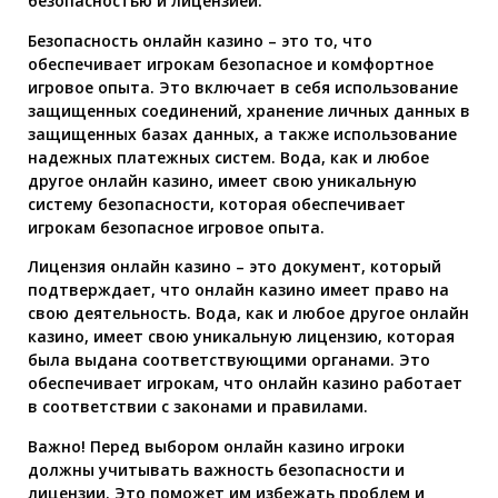
безопасностью и лицензией.
Безопасность онлайн казино – это то, что
обеспечивает игрокам безопасное и комфортное
игровое опыта. Это включает в себя использование
защищенных соединений, хранение личных данных в
защищенных базах данных, а также использование
надежных платежных систем. Вода, как и любое
другое онлайн казино, имеет свою уникальную
систему безопасности, которая обеспечивает
игрокам безопасное игровое опыта.
Лицензия онлайн казино – это документ, который
подтверждает, что онлайн казино имеет право на
свою деятельность. Вода, как и любое другое онлайн
казино, имеет свою уникальную лицензию, которая
была выдана соответствующими органами. Это
обеспечивает игрокам, что онлайн казино работает
в соответствии с законами и правилами.
Важно! Перед выбором онлайн казино игроки
должны учитывать важность безопасности и
лицензии. Это поможет им избежать проблем и