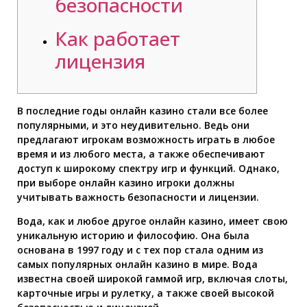
безопасности
Как работает
лицензия
В последние годы онлайн казино стали все более
популярными, и это неудивительно. Ведь они
предлагают игрокам возможность играть в любое
время и из любого места, а также обеспечивают
доступ к широкому спектру игр и функций. Однако,
при выборе онлайн казино игроки должны
учитывать важность безопасности и лицензии.
Вода, как и любое другое онлайн казино, имеет свою
уникальную историю и философию. Она была
основана в 1997 году и с тех пор стала одним из
самых популярных онлайн казино в мире. Вода
известна своей широкой гаммой игр, включая слоты,
карточные игры и рулетку, а также своей высокой