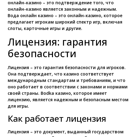
онлайн-казино – это подтверждение того, что
онлайн-казино является законным и надежным.
Вода онлайн казино – это онлайн-казино, которое
предлагает игрокам широкий спектр игр, включая
слоты, карточные игры и другие.
Лицензия: гарантия
безопасности
Лицензия – это гарантия безопасности для игроков.
Она подтверждает, что казино соответствует
международным стандартам и требованиям, и что
оно работает в соответствии с законами и нормами
своей страны. Вodka казино, которое имеет
лицензию, является надежным и безопасным местом
для игры.
Как работает лицензия
Лицензия – это документ, выданный государством