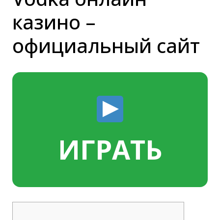
казино –
официальный сайт
ИГРАТЬ