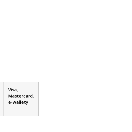
Visa,
Mastercard,
e-wallety