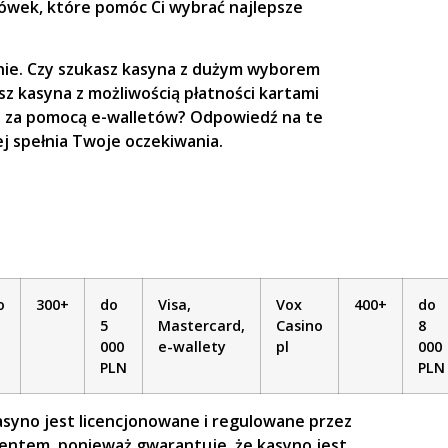
ówek, które pomóc Ci wybrać najlepsze
ynie. Czy szukasz kasyna z dużym wyborem
sz kasyna z możliwością płatności kartami
ci za pomocą e-walletów? Odpowiedź na te
j spełnia Twoje oczekiwania.
o
300+
do
Visa,
Vox
400+
do
5
Mastercard,
Casino
8
000
e-wallety
pl
000
PLN
PLN
syno jest licencjonowane i regulowane przez
entem, ponieważ gwarantuje, że kasyno jest