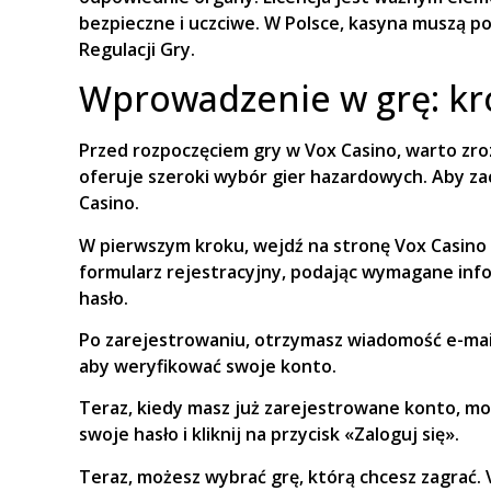
bezpieczne i uczciwe. W Polsce, kasyna muszą p
Regulacji Gry.
Wprowadzenie w grę: kr
Przed rozpoczęciem gry w Vox Casino, warto zroz
oferuje szeroki wybór gier hazardowych. Aby zac
Casino.
W pierwszym kroku, wejdź na stronę Vox Casino i 
formularz rejestracyjny, podając wymagane inform
hasło.
Po zarejestrowaniu, otrzymasz wiadomość e-mail z
aby weryfikować swoje konto.
Teraz, kiedy masz już zarejestrowane konto, m
swoje hasło i kliknij na przycisk «Zaloguj się».
Teraz, możesz wybrać grę, którą chcesz zagrać. 