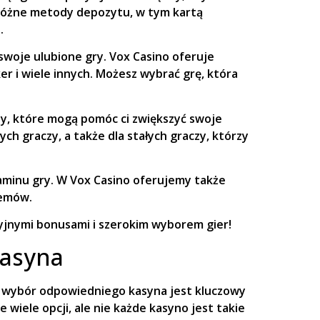
 różne metody depozytu, w tym kartą
.
swoje ulubione gry. Vox Casino oferuje
ker i wiele innych. Możesz wybrać grę, która
y, które mogą pomóc ci zwiększyć swoje
h graczy, a także dla stałych graczy, którzy
laminu gry. W Vox Casino oferujemy także
lemów.
kcyjnymi bonusami i szerokim wyborem gier!
asyna
e, wybór odpowiedniego kasyna jest kluczowy
 wiele opcji, ale nie każde kasyno jest takie