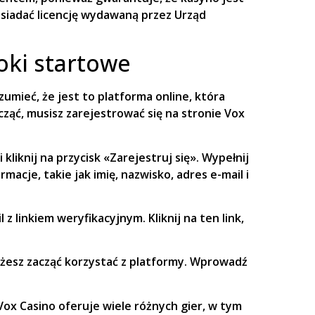
osiadać licencję wydawaną przez Urząd
oki startowe
umieć, że jest to platforma online, która
ząć, musisz zarejestrować się na stronie Vox
kliknij na przycisk «Zarejestruj się». Wypełnij
acje, takie jak imię, nazwisko, adres e-mail i
 linkiem weryfikacyjnym. Kliknij na ten link,
ożesz zacząć korzystać z platformy. Wprowadź
Vox Casino oferuje wiele różnych gier, w tym