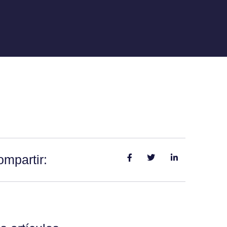
mpartir: