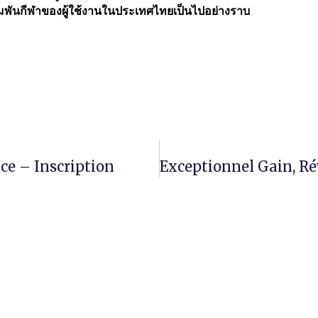
ิมพันกีฬาของผู้ใช้งานในประเทศไทยเป็นไปอย่างราบ
e – Inscription