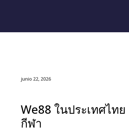
junio 22, 2026
We88 ในประเทศไทย –
กีฬา