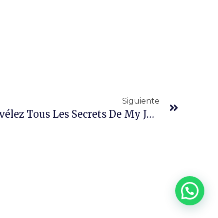
Siguiente
Exceptionnel Gain, Révélez Tous Les Secrets De My Jackpot Et Transformez Votre Chance En Réalité Sans Attendre