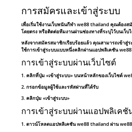
การสมัครและเข้าสู่ระบบ
เพื่อเริ่มใช้งานเว็บพนันกีฬา we88 thailand คุณต้อง
โดยตรง หรือติดต่อทีมงานผ่านช่องทางที่ระบุไว้บนเว็บไ
หลังจากสมัครสมาชิกเรียบร้อยแล้ว คุณสามารถเข้าสู่ระบ
ใช้การเข้าสู่ระบบแบบหนึ่งคลิกผ่านแอปพลิเคชัน we88
การเข้าสู่ระบบผ่านเว็บไซต์
1. คลิกที่ปุ่ม «เข้าสู่ระบบ» บนหน้าหลักของเว็บไซต์ w
2. กรอกข้อมูลผู้ใช้และรหัสผ่านที่ได้รับ
3. คลิกปุ่ม «เข้าสู่ระบบ»
การเข้าสู่ระบบผ่านแอปพลิเคชั
1. ดาวน์โหลดแอปพลิเคชัน we88 thailand ผ่าน we8