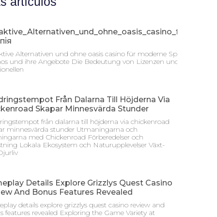
s artículos
raktive_Alternativen_und_ohne_oasis_casino_für_moder
пія
ktive Alternativen und ohne oasis casino für moderne Spielerlebnisse D
nos und ihre Angebote Die Bedeutung von Lizenzen und Regulierung
tionellen
ringstempot Från Dalarna Till Höjderna Via
ckenroad Skapar Minnesvärda Stunder
ingstempot från dalarna till höjderna via chickenroad
ar minnesvärda stunder Utmaningarna och
ningarna med Chickenroad Förberedelser och
stning Lokala Ekosystem och Naturupplevelser Växt-
jurliv
play Details Explore Grizzlys Quest Casino
iew And Bonus Features Revealed
lay details explore grizzlys quest casino review and
 features revealed Exploring the Game Variety at