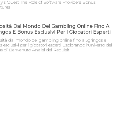
ly’s Quest The Role of Software Providers Bonus
tures
iosità Dal Mondo Del Gambling Online Fino A
ngos E Bonus Esclusivi Per I Giocatori Esperti
sità dal mondo del gambling online fino a 5gringos e
 esclusivi per i giocatori esperti Esplorando l'Universo dei
 di Benvenuto Analisi dei Requisiti