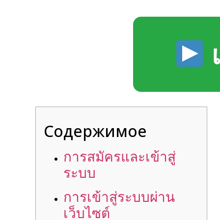
เ
Содержимое
การสมัครและเข้าสู่
ระบบ
การเข้าสู่ระบบผ่าน
เว็บไซต์