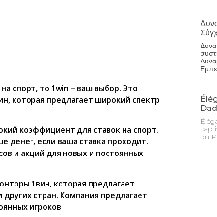
Δυνα
Σύγχ
Δυνατ
συστ
Δυνα
Εμπε
а спорт, то 1win – ваш выбор. Это
н, которая предлагает широкий спектр
Élég
Dadr
Éléga
capti
окий коэффициент для ставок на спорт.
du Pl
е денег, если ваша ставка проходит.
ов и акций для новых и постоянных
конторы 1вин, которая предлагает
и других стран. Компания предлагает
оянных игроков.