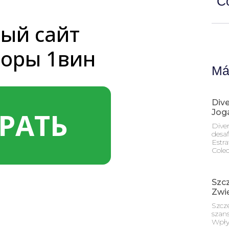
Co
ый сайт
торы 1вин
Má
Div
РАТЬ
Jog
Dive
desaf
Estra
Colec
Szcz
Zwi
Szczę
szans
Wpły