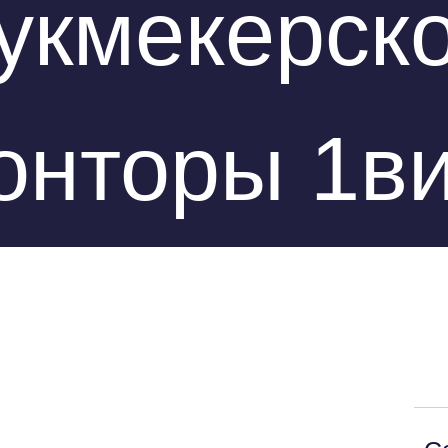
укмекерск
онторы 1в