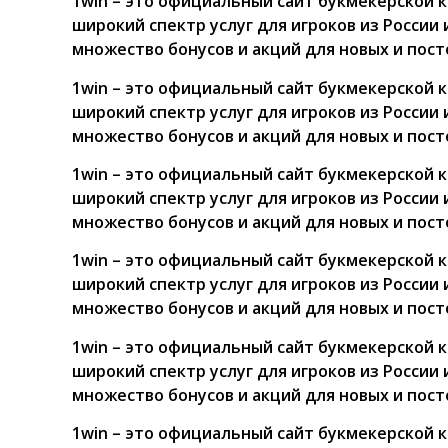
1win – это официальный сайт букмекерской 
широкий спектр услуг для игроков из России 
множество бонусов и акций для новых и пост
1win – это официальный сайт букмекерской 
широкий спектр услуг для игроков из России 
множество бонусов и акций для новых и пост
1win – это официальный сайт букмекерской 
широкий спектр услуг для игроков из России 
множество бонусов и акций для новых и пост
1win – это официальный сайт букмекерской 
широкий спектр услуг для игроков из России 
множество бонусов и акций для новых и пост
1win – это официальный сайт букмекерской 
широкий спектр услуг для игроков из России 
множество бонусов и акций для новых и пост
1win – это официальный сайт букмекерской 