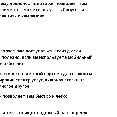
тему лояльности, которая позволяет вам
пример, вы можете получать бонусы за
 акциях и кампаниях.
воляет вам доступаться к сайту, если
 полезно, если вы используете мобильный
е работает.
, кто ищет надежный партнер для ставок на
рокий спектр услуг, включая ставки на
многое другое.
й позволяет вам быстро и легко
для тех, кто ищет надежный партнер для