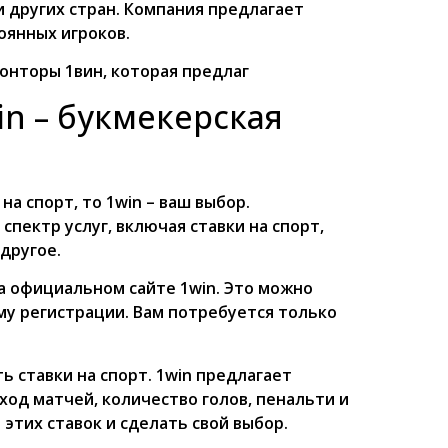
и других стран. Компания предлагает
оянных игроков.
онторы 1вин, которая предлаг
n – букмекерская
а спорт, то 1win – ваш выбор.
пектр услуг, включая ставки на спорт,
другое.
а официальном сайте 1win. Это можно
му регистрации. Вам потребуется только
.
ь ставки на спорт. 1win предлагает
ход матчей, количество голов, пенальти и
этих ставок и сделать свой выбор.