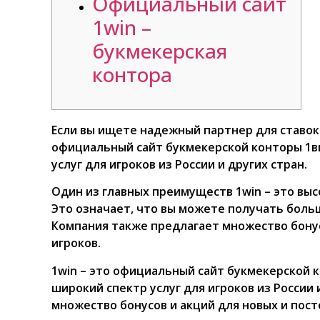
Официальный сайт
1win –
букмекерская
контора
Если вы ищете надежный партнер для ставок н
официальный сайт букмекерской конторы 1ви
услуг для игроков из России и других стран.
Один из главных преимуществ 1win – это выс
Это означает, что вы можете получать больш
Компания также предлагает множество бонус
игроков.
1win – это официальный сайт букмекерской 
широкий спектр услуг для игроков из России 
множество бонусов и акций для новых и пост