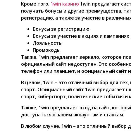
Кроме того,
1win казино
1win предлагает сис
получать бонусы и другие преимущества. На
регистрацию, а также за участие в различных
Бонусы за регистрацию
Бонусы за участие в акциях и кампаниях
Лояльность
Промокоды
Также, 1win предлагает зеркало, которое поз
официальный сайт недоступен. Это особенно
телефон или планшет, и официальный сайт н
В целом, 1win – это отличный выбор для тех
спорт. Официальный сайт 1win предлагает ши
спорт, киберспорт, политические события и 
Также, 1win предлагает вход на сайт, которы
доступаться к вашим аккаунтам и ставкам.
В любом случае, 1win – это отличный выбор 