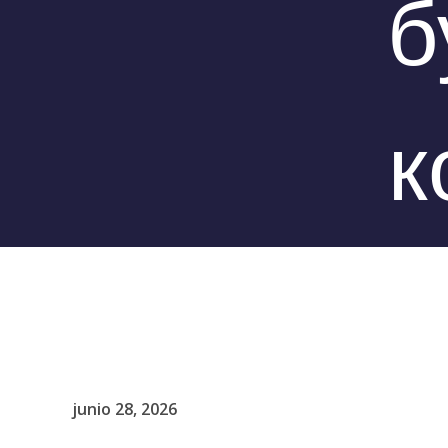
б
к
junio 28, 2026