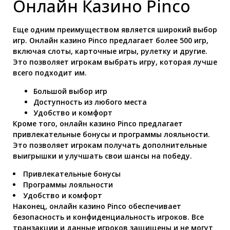
Онлайн Казино Pinco
Еще одним преимуществом является широкий выбор
игр. Онлайн казино Pinco предлагает более 500 игр,
включая слоты, карточные игры, рулетку и другие.
Это позволяет игрокам выбрать игру, которая лучше
всего подходит им.
Большой выбор игр
Доступность из любого места
Удобство и комфорт
Кроме того, онлайн казино Pinco предлагает
привлекательные бонусы и программы лояльности.
Это позволяет игрокам получать дополнительные
выигрышки и улучшать свои шансы на победу.
Привлекательные бонусы
Программы лояльности
Удобство и комфорт
Наконец, онлайн казино Pinco обеспечивает
безопасность и конфиденциальность игроков. Все
транзакции и данные игроков защищены и не могут