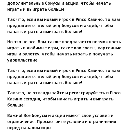
дополнительные бонусы и акции, чтобы начать
играть и выиграть больше!
Так что, если вы новый игрок в Pinco Казино, то вам
предлагается целый ряд бонусов и акций, чтобы
начать играть и выиграть больше!
Но это не все! Вам также предлагается возможность
играть в любимые игры, такие как слоты, карточные
игры и рулетку, чтобы начать играть и получать
удовольствие!
Так что, если вы новый игрок в Pinco Казино, то вам
предлагается целый ряд бонусов и акций, чтобы
начать играть и выиграть больше!
Так что, не откладывайте и регистрируйтесь в Pinco
Казино сегодня, чтобы начать играть и выиграть
больше!
Важно! Все бонусы и акции имеют свои условия и
ограничения. Просмотрите условия и ограничения
перед началом игры.