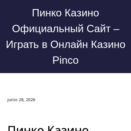
Пинко Казино
Официальный Сайт –
Играть в Онлайн Казино
Pinco
junio 28, 2026
Пинко Казино