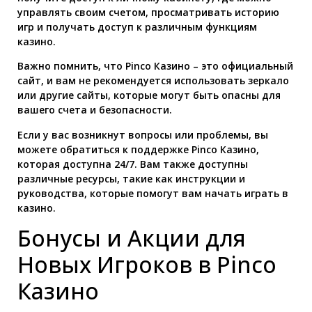
управлять своим счетом, просматривать историю
игр и получать доступ к различным функциям
казино.
Важно помнить, что Pinco Казино – это официальный
сайт, и вам не рекомендуется использовать зеркало
или другие сайты, которые могут быть опасны для
вашего счета и безопасности.
Если у вас возникнут вопросы или проблемы, вы
можете обратиться к поддержке Pinco Казино,
которая доступна 24/7. Вам также доступны
различные ресурсы, такие как инструкции и
руководства, которые помогут вам начать играть в
казино.
Бонусы и Акции для
Новых Игроков в Pinco
Казино