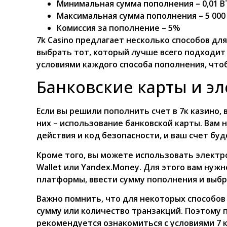
Минимальная сумма пополнения – 0,01 B
Максимальная сумма пополнения – 5 000
Комиссия за пополнение – 5%
7k Casino предлагает несколько способов дл
выбрать тот, который лучше всего подходит
условиями каждого способа пополнения, что
Банковские карты и э
Если вы решили пополнить счет в 7к казино,
них – использование банковской карты. Вам 
действия и код безопасности, и ваш счет бу
Кроме того, вы можете использовать электр
Wallet или Yandex.Money. Для этого вам нужн
платформы, ввести сумму пополнения и выбр
Важно помнить, что для некоторых способов
сумму или количество транзакций. Поэтому 
рекомендуется ознакомиться с условиями 7 