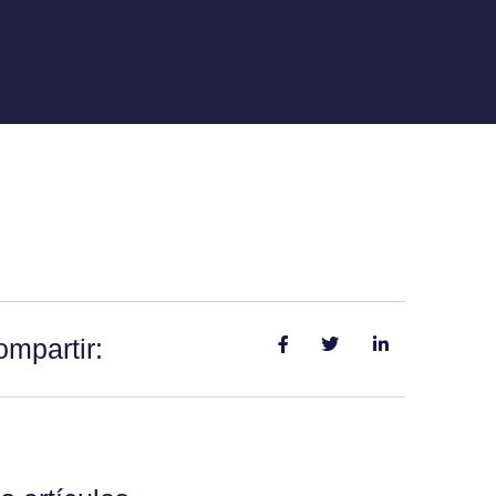
mpartir: