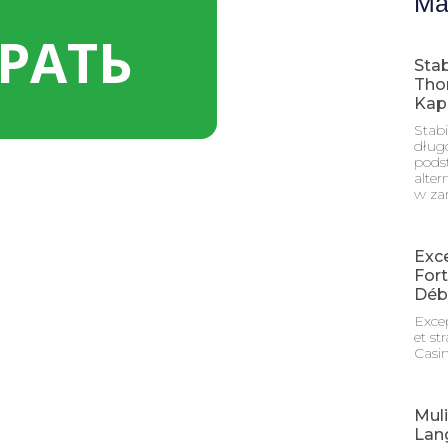
Má
РАТЬ
Stab
Tho
Kap
Stabi
dług
pods
alter
w za
Exc
Fort
Déb
Excep
et st
Casi
Mul
Lan