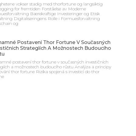
hetene vokser stadig med thorfortune og langsiktig
egging for fremtiden Forståelse av Moderne
esforvaltning Bærekraftige Investeringer og Etisk
ltning Digitaliseringens Rolle i Formuesforvaltning
kchain og
namné Postavení Thor Fortune V Současných
estičních Strategiích A Možnostech Budoucího
tu
amné postavení thor fortune v současných investičních
egiích a možnostech budoucího růstu Analýza a principy
vání thor fortune Rizika spojená s investicí do thor
ne