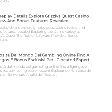
jurliv
play Details Explore Grizzlys Quest Casino
iew And Bonus Features Revealed
lay details explore grizzlys quest casino review and
 features revealed Exploring the Game Variety at
ly’s Quest The Role of Software Providers Bonus
tures
iosità Dal Mondo Del Gambling Online Fino A
ngos E Bonus Esclusivi Per I Giocatori Esperti
sità dal mondo del gambling online fino a 5gringos e
 esclusivi per i giocatori esperti Esplorando l'Universo dei
 di Benvenuto Analisi dei Requisiti