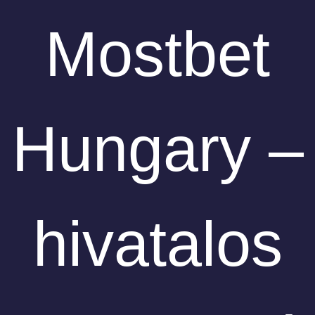
Mostbet
Hungary –
hivatalos