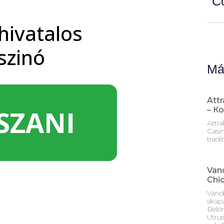
Co
hivatalos
szinó
Má
Att
SZANI
– Ко
Attra
Casi
tradi
Vand
Chi
Vandr
skap
Belö
Utru