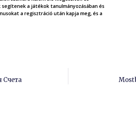
k segítenek a játékok tanulmányozásában és
nusokat a regisztráció után kapja meg, és a
я Счета
Mostb