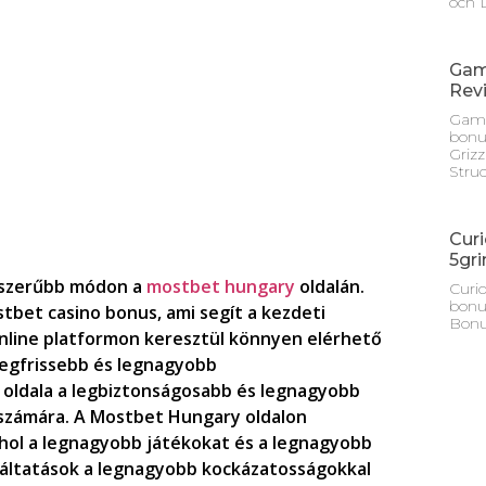
och D
Game
Rev
Gamep
bonus
Grizz
Struc
Cur
5gri
gyszerűbb módon a
mostbet hungary
oldalán.
Curio
bonus
tbet casino bonus, ami segít a kezdeti
Bonus
line platformon keresztül könnyen elérhető
legfrissebb és legnagyobb
 oldala a legbiztonságosabb és legnagyobb
számára. A Mostbet Hungary oldalon
hol a legnagyobb játékokat és a legnagyobb
gáltatások a legnagyobb kockázatosságokkal