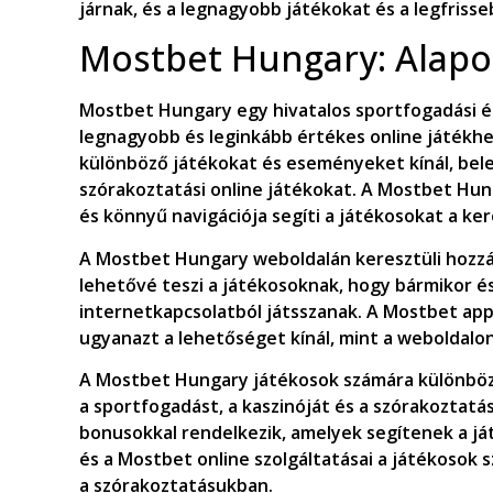
járnak, és a legnagyobb játékokat és a legfriss
Mostbet Hungary: Alapo
Mostbet Hungary egy hivatalos sportfogadási és 
legnagyobb és leginkább értékes online játékhe
különböző játékokat és eseményeket kínál, bele
szórakoztatási online játékokat. A Mostbet Hun
és könnyű navigációja segíti a játékosokat a ke
A Mostbet Hungary weboldalán keresztüli hozzáf
lehetővé teszi a játékosoknak, hogy bármikor é
internetkapcsolatból játsszanak. A Mostbet app
ugyanazt a lehetőséget kínál, mint a weboldalon
A Mostbet Hungary játékosok számára különböz
a sportfogadást, a kaszinóját és a szórakoztatá
bonusokkal rendelkezik, amelyek segítenek a j
és a Mostbet online szolgáltatásai a játékosok
a szórakoztatásukban.