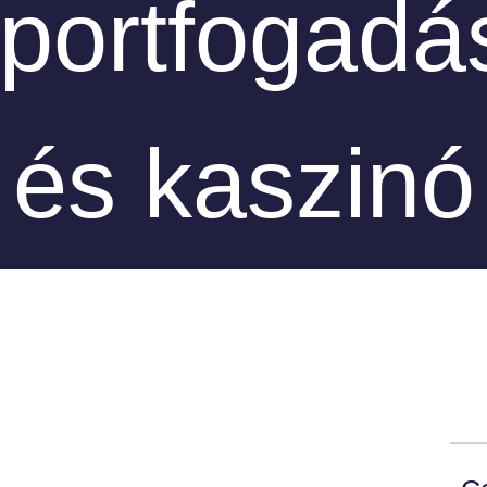
portfogadá
és kaszinó