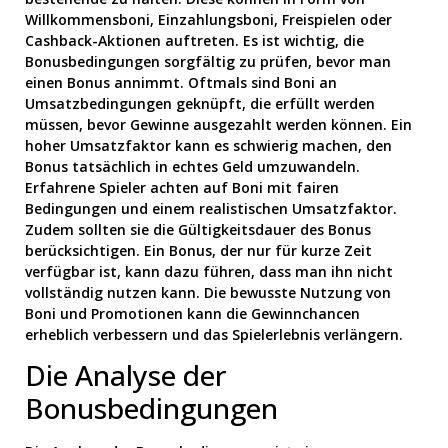
Willkommensboni, Einzahlungsboni, Freispielen oder
Cashback-Aktionen auftreten. Es ist wichtig, die
Bonusbedingungen sorgfältig zu prüfen, bevor man
einen Bonus annimmt. Oftmals sind Boni an
Umsatzbedingungen geknüpft, die erfüllt werden
müssen, bevor Gewinne ausgezahlt werden können. Ein
hoher Umsatzfaktor kann es schwierig machen, den
Bonus tatsächlich in echtes Geld umzuwandeln.
Erfahrene Spieler achten auf Boni mit fairen
Bedingungen und einem realistischen Umsatzfaktor.
Zudem sollten sie die Gültigkeitsdauer des Bonus
berücksichtigen. Ein Bonus, der nur für kurze Zeit
verfügbar ist, kann dazu führen, dass man ihn nicht
vollständig nutzen kann. Die bewusste Nutzung von
Boni und Promotionen kann die Gewinnchancen
erheblich verbessern und das Spielerlebnis verlängern.
Die Analyse der
Bonusbedingungen