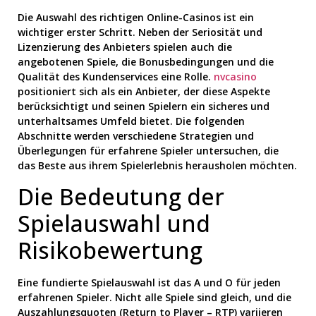
Die Auswahl des richtigen Online-Casinos ist ein
wichtiger erster Schritt. Neben der Seriosität und
Lizenzierung des Anbieters spielen auch die
angebotenen Spiele, die Bonusbedingungen und die
Qualität des Kundenservices eine Rolle.
nvcasino
positioniert sich als ein Anbieter, der diese Aspekte
berücksichtigt und seinen Spielern ein sicheres und
unterhaltsames Umfeld bietet. Die folgenden
Abschnitte werden verschiedene Strategien und
Überlegungen für erfahrene Spieler untersuchen, die
das Beste aus ihrem Spielerlebnis herausholen möchten.
Die Bedeutung der
Spielauswahl und
Risikobewertung
Eine fundierte Spielauswahl ist das A und O für jeden
erfahrenen Spieler. Nicht alle Spiele sind gleich, und die
Auszahlungsquoten (Return to Player – RTP) variieren