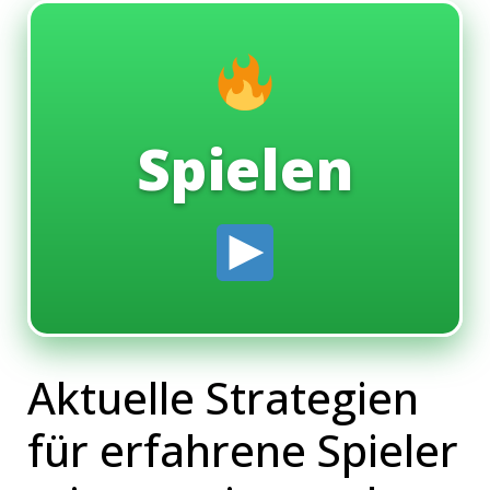
Spielen
Aktuelle Strategien
für erfahrene Spieler