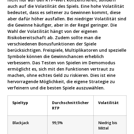
auch auf die Volatilität des Spiels. Eine hohe Volatilität
bedeutet, dass es seltener zu Gewinnen kommt, diese
aber dafür höher ausfallen. Bei niedriger Volatilität sind
die Gewinne häufiger, aber in der Regel geringer. Die
Wahl der Volatilität hängt von der eigenen
Risikobereitschaft ab. Zudem sollte man die
verschiedenen Bonusfunktionen der Spiele
berücksichtigen. Freispiele, Multiplikatoren und spezielle
Symbole können die Gewinnchancen erheblich
verbessern. Das Testen von Spielen im Demomodus
ermöglicht es, sich mit den Funktionen vertraut zu
machen, ohne echtes Geld zu riskieren. Dies ist eine
hervorragende Möglichkeit, die eigene Strategie zu
verfeinern und die besten Spiele auszuwählen.
Spieltyp
Durchschnittlicher
Volatilität
RTP
Blackjack
99,5%
Niedrig bis
Mittel