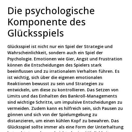
Die psychologische
Komponente des
Glücksspiels
Glücksspiel ist nicht nur ein Spiel der Strategie und
Wahrscheinlichkeit, sondern auch ein Spiel der
Psychologie. Emotionen wie Gier, Angst und Frustration
können die Entscheidungen des Spielers stark
beeinflussen und zu irrationalem Verhalten führen. Es
ist wichtig, sich über die eigenen emotionalen
Reaktionen bewusst zu sein und Strategien zu
entwickeln, um diese zu kontrollieren. Das Setzen von
Limits und das Einhalten des Bankroll-Managements
sind wichtige Schritte, um impulsive Entscheidungen zu
vermeiden. Zudem kann es hilfreich sein, sich Pausen zu
gönnen und sich von der Spielumgebung zu
distanzieren, um einen kühlen Kopf zu bewahren. Das
Glücksspiel sollte immer als eine Form der Unterhaltung