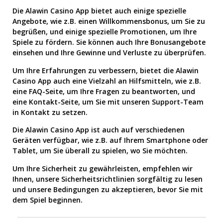
Die Alawin Casino App bietet auch einige spezielle
Angebote, wie z.B. einen Willkommensbonus, um Sie zu
begrüßen, und einige spezielle Promotionen, um Ihre
Spiele zu fördern. Sie können auch Ihre Bonusangebote
einsehen und Ihre Gewinne und Verluste zu überprüfen.
Um Ihre Erfahrungen zu verbessern, bietet die Alawin
Casino App auch eine Vielzahl an Hilfsmitteln, wie z.B.
eine FAQ-Seite, um Ihre Fragen zu beantworten, und
eine Kontakt-Seite, um Sie mit unseren Support-Team
in Kontakt zu setzen.
Die Alawin Casino App ist auch auf verschiedenen
Geräten verfügbar, wie z.B. auf Ihrem Smartphone oder
Tablet, um Sie überall zu spielen, wo Sie möchten.
Um Ihre Sicherheit zu gewährleisten, empfehlen wir
Ihnen, unsere Sicherheitsrichtlinien sorgfältig zu lesen
und unsere Bedingungen zu akzeptieren, bevor Sie mit
dem Spiel beginnen.