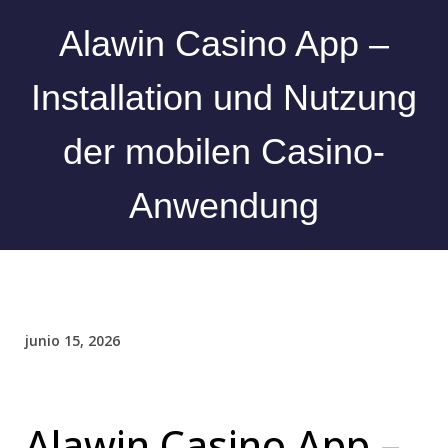
Alawin Casino App –
Installation und Nutzung
der mobilen Casino-
Anwendung
junio 15, 2026
Alawin Casino App –