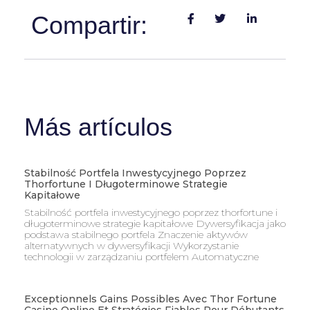
Compartir:
Más artículos
Stabilność Portfela Inwestycyjnego Poprzez
Thorfortune I Długoterminowe Strategie
Kapitałowe
Stabilność portfela inwestycyjnego poprzez thorfortune i
długoterminowe strategie kapitałowe Dywersyfikacja jako
podstawa stabilnego portfela Znaczenie aktywów
alternatywnych w dywersyfikacji Wykorzystanie
technologii w zarządzaniu portfelem Automatyczne
Exceptionnels Gains Possibles Avec Thor Fortune
Casino Online Et Stratégies Fiables Pour Débutants