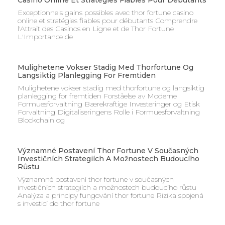
Exceptionnels gains possibles avec thor fortune casino
online et stratégies fiables pour débutants Comprendre
l'Attrait des Casinos en Ligne et de Thor Fortune
L'Importance de
Mulighetene Vokser Stadig Med Thorfortune Og
Langsiktig Planlegging For Fremtiden
Mulighetene vokser stadig med thorfortune og langsiktig
planlegging for fremtiden Forståelse av Moderne
Formuesforvaltning Bærekraftige Investeringer og Etisk
Forvaltning Digitaliseringens Rolle i Formuesforvaltning
Blockchain og
Významné Postavení Thor Fortune V Současných
Investičních Strategiích A Možnostech Budoucího
Růstu
Významné postavení thor fortune v současných
investičních strategiích a možnostech budoucího růstu
Analýza a principy fungování thor fortune Rizika spojená
s investicí do thor fortune