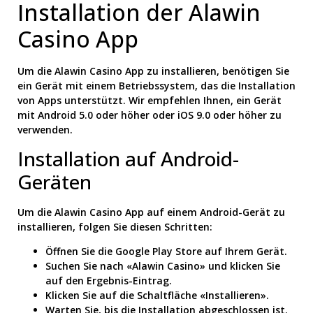
Installation der Alawin
Casino App
Um die Alawin Casino App zu installieren, benötigen Sie
ein Gerät mit einem Betriebssystem, das die Installation
von Apps unterstützt. Wir empfehlen Ihnen, ein Gerät
mit Android 5.0 oder höher oder iOS 9.0 oder höher zu
verwenden.
Installation auf Android-
Geräten
Um die Alawin Casino App auf einem Android-Gerät zu
installieren, folgen Sie diesen Schritten:
Öffnen Sie die Google Play Store auf Ihrem Gerät.
Suchen Sie nach «Alawin Casino» und klicken Sie
auf den Ergebnis-Eintrag.
Klicken Sie auf die Schaltfläche «Installieren».
Warten Sie, bis die Installation abgeschlossen ist.