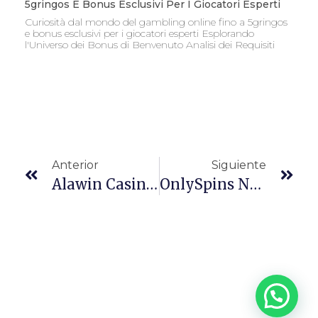
5gringos E Bonus Esclusivi Per I Giocatori Esperti
Curiosità dal mondo del gambling online fino a 5gringos
e bonus esclusivi per i giocatori esperti Esplorando
l'Universo dei Bonus di Benvenuto Analisi dei Requisiti
Anterior
Siguiente
Alawin Casino App – Installation Und Nutzung Der Mobilen Casino-Anwendung
OnlySpins Na Polskim Rynku – Metody Wpłat I Płatności W Kasynie Online