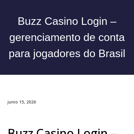
Buzz Casino Login –
gerenciamento de conta
para jogadores do Brasil
junio 15, 2026
Buzz Casino Login –