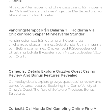
– Копія
Attraktive Alternativen und ohne oasis casino für moderne Spiele
der Online-Casinos und ihre Angebote Die Bedeutung von Li
Alternativen zu traditionellen
Vandringstempot Från Dalarna Till Höjderna Via
Chickenroad Skapar Minnesvärda Stunder
Vandringstempot från dalarna till höjderna via
chickenroad skapar minnesvärda stunder Utmaningarna
och Belöningarna med Chickenroad Förberedelser och
Utrustning Lokala Ekosystem och Naturupplevelser Växt-
och Djurliv
Gameplay Details Explore Grizzlys Quest Casino
Review And Bonus Features Revealed
Gameplay details explore grizzlys quest casino review and
bonus features revealed Exploring the Game Variety at
Grizzly’s Quest The Role of Software Providers Bonus
Structures
Curiosità Dal Mondo Del Gambling Online Fino A