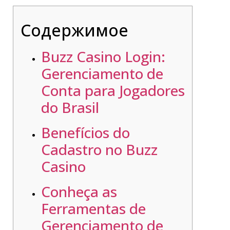
Содержимое
Buzz Casino Login:
Gerenciamento de
Conta para Jogadores
do Brasil
Benefícios do
Cadastro no Buzz
Casino
Conheça as
Ferramentas de
Gerenciamento de