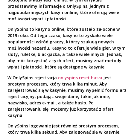
przedstawimy informacje o OnlySpins, jednym z
najpopularniejszych kasyn online, które oferują wiele
możliwości wpłat i płatności.
OnlySpins to kasyno online, które zostało załocone w
2019 roku. Od tego czasu, kasyno to zyskało wiele
popularności wśród graczy, którzy szukają nowych
możliwości hazardu. Kasyno to oferuje wiele gier, w tym
sloty, ruletke, blackjacka, a także wiele innych. Jednak,
aby móc korzystać z tych ofert, musimy znać metody
wpłat i płatności, które są dostępne w kasynie.
W OnlySpins rejestracja
onlyspins reset hasła
jest
prostym procesem, który trwa kilka minut. Aby
zarejestrować się w kasynie, musimy wypełnić formularz
rejestracyjny, podając swoje dane, takie jak imię,
nazwisko, adres e-mail, a także hasło. Po
zarejestrowaniu się, możemy już korzystać z ofert
kasyna.
OnlySpins logowanie jest również prostym procesem,
który trwa kilka sekund. Aby zalogować się w kasynie,