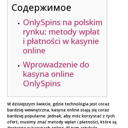
Содержимое
OnlySpins na polskim
rynku: metody wpłat
i płatności w kasynie
online
Wprowadzenie do
kasyna online
OnlySpins
W dzisiejszym świecie, gdzie technologia jest coraz
bardziej wewnętrzna, kasyna online stają się coraz
bardziej popularne. Jednak, aby móc korzystać z tych
ofert, musimy znać metody wpłat i płatności, które są
dostępne w kasynach online. W tym artykule