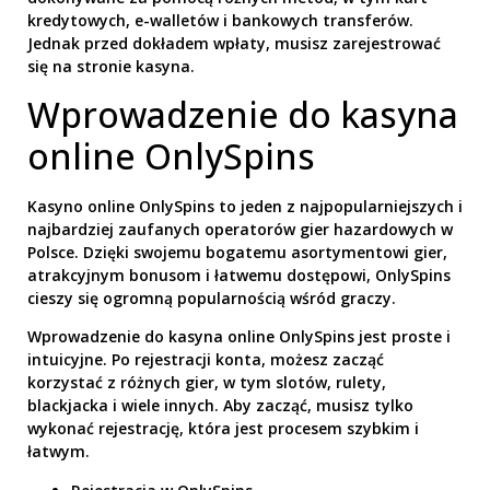
kredytowych, e-walletów i bankowych transferów.
Jednak przed dokładem wpłaty, musisz zarejestrować
się na stronie kasyna.
Wprowadzenie do kasyna
online OnlySpins
Kasyno online OnlySpins to jeden z najpopularniejszych i
najbardziej zaufanych operatorów gier hazardowych w
Polsce. Dzięki swojemu bogatemu asortymentowi gier,
atrakcyjnym bonusom i łatwemu dostępowi, OnlySpins
cieszy się ogromną popularnością wśród graczy.
Wprowadzenie do kasyna online OnlySpins jest proste i
intuicyjne. Po rejestracji konta, możesz zacząć
korzystać z różnych gier, w tym slotów, rulety,
blackjacka i wiele innych. Aby zacząć, musisz tylko
wykonać rejestrację, która jest procesem szybkim i
łatwym.