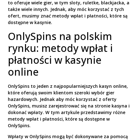
to oferuje wiele gier, w tym sloty, ruletke, blackjacka, a
także wiele innych. Jednak, aby móc korzystać z tych
ofert, musimy znać metody wpłat i płatności, które są
dostępne w kasynie.
OnlySpins na polskim
rynku: metody wpłat i
płatności w kasynie
online
OnlySpins to jeden z najpopularniejszych kasyn online,
które oferują swoim klientom szeroki wybór gier
hazardowych. Jednak aby móc korzystać z oferty
OnlySpins, musisz zarejestrować się na stronie kasyna i
dokonać wpłaty. W tym artykule przedstawimy różne
metody wpłat i płatności, które są dostępne w
OnlySpins.
Wpłaty w OnlySpins mogą być dokonywane za pomocą