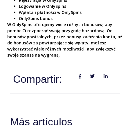
Rejestracja w OnlySpins
Logowanie w OnlySpins
Wpłata i płatności w OnlySpins
OnlySpins bonus
W OnlySpins oferujemy wiele różnych bonusów, aby
pomóc Ci rozpocząć swoją przygodę hazardową. Od
bonusów powitalnych, przez bonusy załóżenia konta, aż
do bonusów za powtarzające się wpłaty, możesz
wykorzystać wiele różnych możliwości, aby zwiększyć
swoje szanse na wygraną.
Compartir:
Más artículos