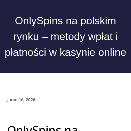
OnlySpins na polskim
rynku – metody wpłat i
płatności w kasynie online
junio 16, 2026
OnlySpins na