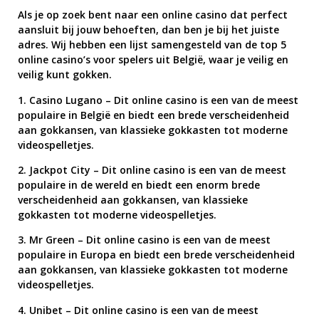
Als je op zoek bent naar een online casino dat perfect
aansluit bij jouw behoeften, dan ben je bij het juiste
adres. Wij hebben een lijst samengesteld van de top 5
online casino’s voor spelers uit België, waar je veilig en
veilig kunt gokken.
1. Casino Lugano – Dit online casino is een van de meest
populaire in België en biedt een brede verscheidenheid
aan gokkansen, van klassieke gokkasten tot moderne
videospelletjes.
2. Jackpot City – Dit online casino is een van de meest
populaire in de wereld en biedt een enorm brede
verscheidenheid aan gokkansen, van klassieke
gokkasten tot moderne videospelletjes.
3. Mr Green – Dit online casino is een van de meest
populaire in Europa en biedt een brede verscheidenheid
aan gokkansen, van klassieke gokkasten tot moderne
videospelletjes.
4. Unibet – Dit online casino is een van de meest