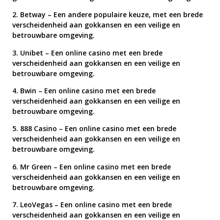
2. Betway – Een andere populaire keuze, met een brede
verscheidenheid aan gokkansen en een veilige en
betrouwbare omgeving.
3. Unibet – Een online casino met een brede
verscheidenheid aan gokkansen en een veilige en
betrouwbare omgeving.
4. Bwin – Een online casino met een brede
verscheidenheid aan gokkansen en een veilige en
betrouwbare omgeving.
5. 888 Casino – Een online casino met een brede
verscheidenheid aan gokkansen en een veilige en
betrouwbare omgeving.
6. Mr Green – Een online casino met een brede
verscheidenheid aan gokkansen en een veilige en
betrouwbare omgeving.
7. LeoVegas – Een online casino met een brede
verscheidenheid aan gokkansen en een veilige en