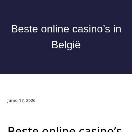
Beste online casino’s in
België
junio 17, 2026
Beste online casino’s