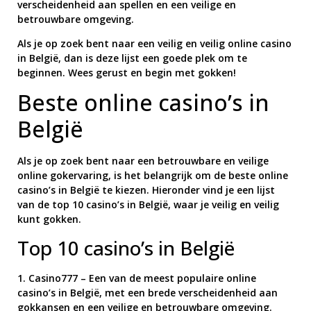
verscheidenheid aan spellen en een veilige en
betrouwbare omgeving.
Als je op zoek bent naar een veilig en veilig online casino
in België, dan is deze lijst een goede plek om te
beginnen. Wees gerust en begin met gokken!
Beste online casino’s in
België
Als je op zoek bent naar een betrouwbare en veilige
online gokervaring, is het belangrijk om de beste online
casino’s in België te kiezen. Hieronder vind je een lijst
van de top 10 casino’s in België, waar je veilig en veilig
kunt gokken.
Top 10 casino’s in België
1. Casino777 – Een van de meest populaire online
casino’s in België, met een brede verscheidenheid aan
gokkansen en een veilige en betrouwbare omgeving.