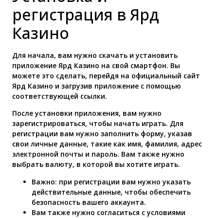
регистрация в Ярд
Казино
Для начала, вам нужно скачать и установить
приложение Ярд Казино на свой смартфон. Вы
можете это сделать, перейдя на официальный сайт
Ярд Казино и загрузив приложение с помощью
соответствующей ссылки.
После установки приложения, вам нужно
зарегистрироваться, чтобы начать играть. Для
регистрации вам нужно заполнить форму, указав
свои личные данные, такие как имя, фамилия, адрес
электронной почты и пароль. Вам также нужно
выбрать валюту, в которой вы хотите играть.
Важно: при регистрации вам нужно указать
действительные данные, чтобы обеспечить
безопасность вашего аккаунта.
Вам также нужно согласиться с условиями