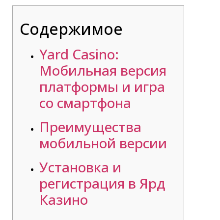
Содержимое
Yard Casino:
Мобильная версия
платформы и игра
со смартфона
Преимущества
мобильной версии
Установка и
регистрация в Ярд
Казино