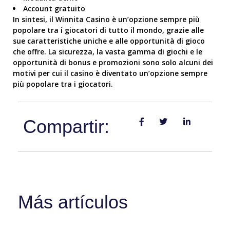
Account gratuito
In sintesi, il Winnita Casino è un’opzione sempre più
popolare tra i giocatori di tutto il mondo, grazie alle
sue caratteristiche uniche e alle opportunità di gioco
che offre. La sicurezza, la vasta gamma di giochi e le
opportunità di bonus e promozioni sono solo alcuni dei
motivi per cui il casino è diventato un’opzione sempre
più popolare tra i giocatori.
Compartir:
Más artículos