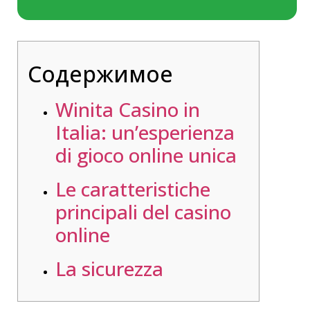
Содержимое
Winita Casino in
Italia: un’esperienza
di gioco online unica
Le caratteristiche
principali del casino
online
La sicurezza