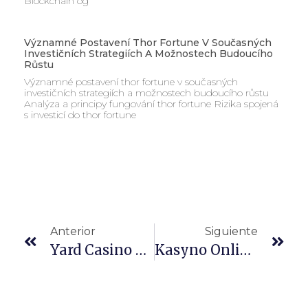
Blockchain og
Významné Postavení Thor Fortune V Současných
Investičních Strategiích A Možnostech Budoucího
Růstu
Významné postavení thor fortune v současných
investičních strategiích a možnostech budoucího růstu
Analýza a principy fungování thor fortune Rizika spojená
s investicí do thor fortune
Anterior
Siguiente
Yard Casino – Мобильная Версия Платформы И Игра Со Смартфона
Kasyno Online Vulkan Vegas – Bezpieczeństwo I Licencjonowanie