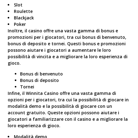
Slot
Roulette
Blackjack
Poker
Inoltre, il casino offre una vasta gamma di bonus e
promozioni per i giocatori, tra cui bonus di benvenuto,
bonus di deposito e tornei. Questi bonus e promozioni
possono aiutare i giocatori a aumentare le loro
possibilità di vincita e a migliorare la loro esperienza di
gioco.
Bonus di benvenuto
Bonus di deposito
Tornei
Infine, il Winnita Casino offre una vasta gamma di
opzioni per i giocatori, tra cui la possibilità di giocare in
modalità demo e la possibilità di giocare con un
account gratuito. Queste opzioni possono aiutare i
giocatori a familiarizzare con il casino e a migliorare la
loro esperienza di gioco.
Modalità demo