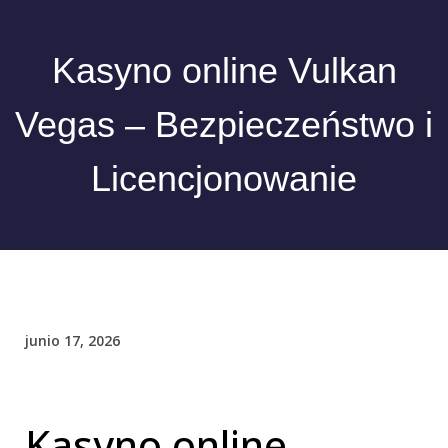
Kasyno online Vulkan
Vegas – Bezpieczeństwo i
Licencjonowanie
junio 17, 2026
Kasyno online