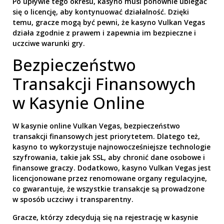
Po upływie tego okresu, kasyno musi ponownie ubiegać
się o licencję, aby kontynuować działalność. Dzięki
temu, gracze mogą być pewni, że kasyno Vulkan Vegas
działa zgodnie z prawem i zapewnia im bezpieczne i
uczciwe warunki gry.
Bezpieczeństwo
Transakcji Finansowych
w Kasynie Online
W kasynie online Vulkan Vegas, bezpieczeństwo
transakcji finansowych jest priorytetem. Dlatego też,
kasyno to wykorzystuje najnowocześniejsze technologie
szyfrowania, takie jak SSL, aby chronić dane osobowe i
finansowe graczy. Dodatkowo, kasyno Vulkan Vegas jest
licencjonowane przez renomowane organy regulacyjne,
co gwarantuje, że wszystkie transakcje są prowadzone
w sposób uczciwy i transparentny.
Gracze, którzy zdecydują się na rejestrację w kasynie