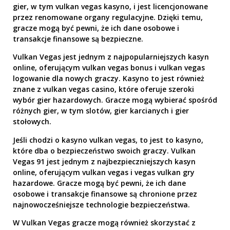
gier, w tym vulkan vegas kasyno, i jest licencjonowane
przez renomowane organy regulacyjne. Dzięki temu,
gracze mogą być pewni, że ich dane osobowe i
transakcje finansowe są bezpieczne.
Vulkan Vegas jest jednym z najpopularniejszych kasyn
online, oferującym vulkan vegas bonus i vulkan vegas
logowanie dla nowych graczy. Kasyno to jest również
znane z vulkan vegas casino, które oferuje szeroki
wybór gier hazardowych. Gracze mogą wybierać spośród
różnych gier, w tym slotów, gier karcianych i gier
stołowych.
Jeśli chodzi o kasyno vulkan vegas, to jest to kasyno,
które dba o bezpieczeństwo swoich graczy. Vulkan
Vegas 91 jest jednym z najbezpieczniejszych kasyn
online, oferującym vulkan vegas i vegas vulkan gry
hazardowe. Gracze mogą być pewni, że ich dane
osobowe i transakcje finansowe są chronione przez
najnowocześniejsze technologie bezpieczeństwa.
W Vulkan Vegas gracze mogą również skorzystać z