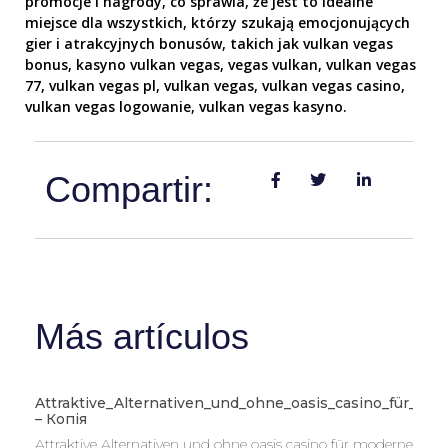
promocje i nagrody, co sprawia, że jest to idealne
miejsce dla wszystkich, którzy szukają emocjonujących
gier i atrakcyjnych bonusów, takich jak vulkan vegas
bonus, kasyno vulkan vegas, vegas vulkan, vulkan vegas
77, vulkan vegas pl, vulkan vegas, vulkan vegas casino,
vulkan vegas logowanie, vulkan vegas kasyno.
Compartir:
Más artículos
Attraktive_Alternativen_und_ohne_oasis_casino_für_mod
– Копія
Attraktive Alternativen und ohne oasis casino für moderne Spiele