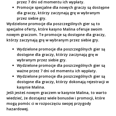
przez 7 dni od momentu ich wypłaty.
Promocje specjalne dla nowych graczy są dostępne
dla graczy, którzy zaczynają grę w wybranym
przez siebie gry.
Wydzielone promocje dla poszczególnych gier są to
specjalne oferty, które kasyno Malina oferuje swoim
nowym graczom. Te promocje są dostępne dla graczy,
którzy zaczynają grę w wybranym przez siebie gry.
Wydzielone promocje dla poszczególnych gier są
dostępne dla graczy, którzy zaczynają grę w
wybranym przez siebie gry.
Wydzielone promocje dla poszczególnych gier są
ważne przez 7 dni od momentu ich wypłaty.
Wydzielone promocje dla poszczególnych gier są
dostępne dla graczy, którzy dokonają rejestracji w
kasynie Malina.
Jeśli jesteś nowym graczem w kasynie Malina, to warto
wiedzieć, że dostajesz wiele bonusów i promocji, które
mogą pomóc ci w rozpoczęciu swojej przygody
hazardowej.