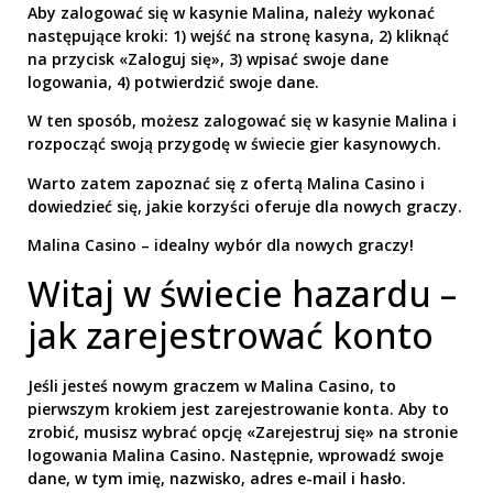
Aby zalogować się w kasynie Malina, należy wykonać
następujące kroki: 1) wejść na stronę kasyna, 2) kliknąć
na przycisk «Zaloguj się», 3) wpisać swoje dane
logowania, 4) potwierdzić swoje dane.
W ten sposób, możesz zalogować się w kasynie Malina i
rozpocząć swoją przygodę w świecie gier kasynowych.
Warto zatem zapoznać się z ofertą Malina Casino i
dowiedzieć się, jakie korzyści oferuje dla nowych graczy.
Malina Casino – idealny wybór dla nowych graczy!
Witaj w świecie hazardu –
jak zarejestrować konto
Jeśli jesteś nowym graczem w Malina Casino, to
pierwszym krokiem jest zarejestrowanie konta. Aby to
zrobić, musisz wybrać opcję «Zarejestruj się» na stronie
logowania Malina Casino. Następnie, wprowadź swoje
dane, w tym imię, nazwisko, adres e-mail i hasło.