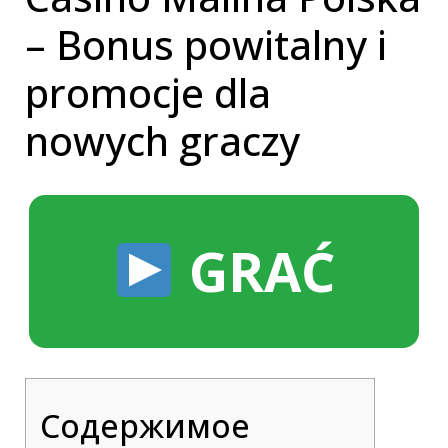
– Bonus powitalny i
promocje dla
nowych graczy
GRAĆ
Содержимое