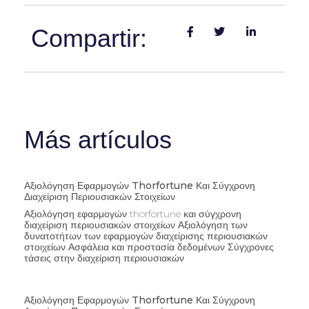
Compartir:
Más artículos
Αξιολόγηση Εφαρμογών Thorfortune Και Σύγχρονη
Διαχείριση Περιουσιακών Στοιχείων
Αξιολόγηση εφαρμογών thorfortune και σύγχρονη
διαχείριση περιουσιακών στοιχείων Αξιολόγηση των
δυνατοτήτων των εφαρμογών διαχείρισης περιουσιακών
στοιχείων Ασφάλεια και προστασία δεδομένων Σύγχρονες
τάσεις στην διαχείριση περιουσιακών
Αξιολόγηση Εφαρμογών Thorfortune Και Σύγχρονη