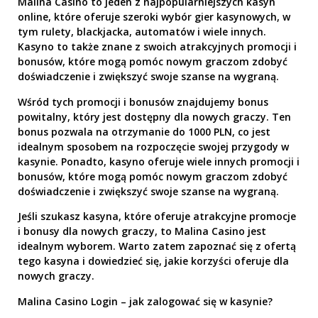
Malina Casino to jeden z najpopularniejszych kasyn
online, które oferuje szeroki wybór gier kasynowych, w
tym rulety, blackjacka, automatów i wiele innych.
Kasyno to także znane z swoich atrakcyjnych promocji i
bonusów, które mogą pomóc nowym graczom zdobyć
doświadczenie i zwiększyć swoje szanse na wygraną.
Wśród tych promocji i bonusów znajdujemy bonus
powitalny, który jest dostępny dla nowych graczy. Ten
bonus pozwala na otrzymanie do 1000 PLN, co jest
idealnym sposobem na rozpoczęcie swojej przygody w
kasynie. Ponadto, kasyno oferuje wiele innych promocji i
bonusów, które mogą pomóc nowym graczom zdobyć
doświadczenie i zwiększyć swoje szanse na wygraną.
Jeśli szukasz kasyna, które oferuje atrakcyjne promocje
i bonusy dla nowych graczy, to Malina Casino jest
idealnym wyborem. Warto zatem zapoznać się z ofertą
tego kasyna i dowiedzieć się, jakie korzyści oferuje dla
nowych graczy.
Malina Casino Login – jak zalogować się w kasynie?