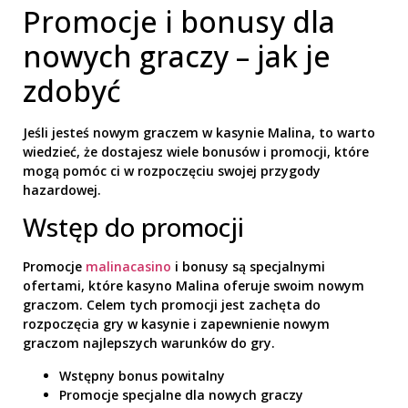
Promocje i bonusy dla
nowych graczy – jak je
zdobyć
Jeśli jesteś nowym graczem w kasynie Malina, to warto
wiedzieć, że dostajesz wiele bonusów i promocji, które
mogą pomóc ci w rozpoczęciu swojej przygody
hazardowej.
Wstęp do promocji
Promocje
malinacasino
i bonusy są specjalnymi
ofertami, które kasyno Malina oferuje swoim nowym
graczom. Celem tych promocji jest zachęta do
rozpoczęcia gry w kasynie i zapewnienie nowym
graczom najlepszych warunków do gry.
Wstępny bonus powitalny
Promocje specjalne dla nowych graczy