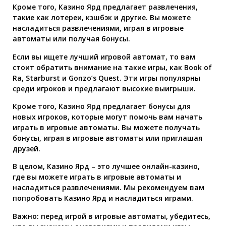
Кроме того, Казино Ярд предлагает развлечения,
такие как лотереи, кэшбэк и другие. Вы можете
насладиться развлечениями, играя в игровые
автоматы или получая бонусы.
Если вы ищете лучший игровой автомат, то вам
стоит обратить внимание на такие игры, как Book of
Ra, Starburst и Gonzo’s Quest. Эти игры популярны
среди игроков и предлагают высокие выигрыши.
Кроме того, Казино Ярд предлагает бонусы для
новых игроков, которые могут помочь вам начать
играть в игровые автоматы. Вы можете получать
бонусы, играя в игровые автоматы или приглашая
друзей.
В целом, Казино Ярд – это лучшее онлайн-казино,
где вы можете играть в игровые автоматы и
насладиться развлечениями. Мы рекомендуем вам
попробовать Казино Ярд и насладиться играми.
Важно: перед игрой в игровые автоматы, убедитесь,