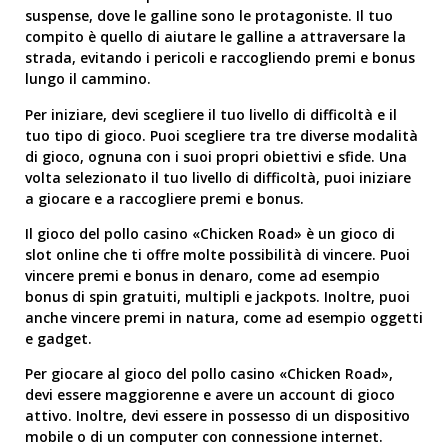
suspense, dove le galline sono le protagoniste. Il tuo
compito è quello di aiutare le galline a attraversare la
strada, evitando i pericoli e raccogliendo premi e bonus
lungo il cammino.
Per iniziare, devi scegliere il tuo livello di difficoltà e il
tuo tipo di gioco. Puoi scegliere tra tre diverse modalità
di gioco, ognuna con i suoi propri obiettivi e sfide. Una
volta selezionato il tuo livello di difficoltà, puoi iniziare
a giocare e a raccogliere premi e bonus.
Il gioco del pollo casino «Chicken Road» è un gioco di
slot online che ti offre molte possibilità di vincere. Puoi
vincere premi e bonus in denaro, come ad esempio
bonus di spin gratuiti, multipli e jackpots. Inoltre, puoi
anche vincere premi in natura, come ad esempio oggetti
e gadget.
Per giocare al gioco del pollo casino «Chicken Road»,
devi essere maggiorenne e avere un account di gioco
attivo. Inoltre, devi essere in possesso di un dispositivo
mobile o di un computer con connessione internet.