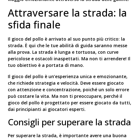
Attraversare la strada: la
sfida finale
Il gioco del pollo è arrivato al suo punto più critico: la
strada. È qui che le tue abilità di guida saranno messe
alla prova. La strada è lunga e tortuosa, con curve
pericolose e ostacoli inaspettati. Ma non ti arrendere! Il
tuo obiettivo è a portata di mano.
Il gioco del pollo è un’esperienza unica e emozionante,
che richiede strategia e velocità. Deve essere giocato
con attenzione e concentrazione, poiché un solo errore
può costare la vita. Ma non ti preoccupare, perché il
gioco del pollo è progettato per essere giocato da tutti,
dai principianti ai giocatori esperti.
Consigli per superare la strada
Per superare la strada, è importante avere una buona