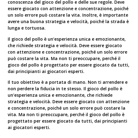
conoscenza del gioco del pollo e delle sue regole. Deve
essere giocato con attenzione e concentrazione, poiché
un solo errore può costare la vita. Inoltre, è importante
avere una buona strategia e velocità, poiché la strada è
lunga e tortuosa.
Il gioco del pollo è un’esperienza unica e emozionante,
che richiede strategia e velocità. Deve essere giocato
con attenzione e concentrazione, poiché un solo errore
può costare la vita. Ma non ti preoccupare, perché il
gioco del pollo è progettato per essere giocato da tutti,
dai principianti ai giocatori esperti.
Il tuo obiettivo è a portata di mano. Non ti arrendere e
non perdere la fiducia in te stesso. Il gioco del pollo è
un’esperienza unica e emozionante, che richiede
strategia e velocità. Deve essere giocato con attenzione
e concentrazione, poiché un solo errore può costare la
vita. Ma non ti preoccupare, perché il gioco del pollo è
progettato per essere giocato da tutti, dai principianti
ai giocatori esperti.