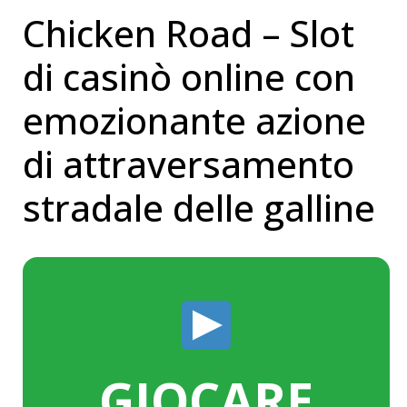
Chicken Road – Slot
di casinò online con
emozionante azione
di attraversamento
stradale delle galline
GIOCARE