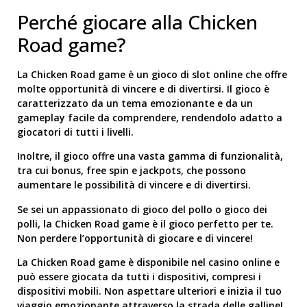
Perché giocare alla Chicken
Road game?
La Chicken Road game è un gioco di slot online che offre
molte opportunità di vincere e di divertirsi. Il gioco è
caratterizzato da un tema emozionante e da un
gameplay facile da comprendere, rendendolo adatto a
giocatori di tutti i livelli.
Inoltre, il gioco offre una vasta gamma di funzionalità,
tra cui bonus, free spin e jackpots, che possono
aumentare le possibilità di vincere e di divertirsi.
Se sei un appassionato di gioco del pollo o gioco dei
polli, la Chicken Road game è il gioco perfetto per te.
Non perdere l’opportunità di giocare e di vincere!
La Chicken Road game è disponibile nel casino online e
può essere giocata da tutti i dispositivi, compresi i
dispositivi mobili. Non aspettare ulteriori e inizia il tuo
viaggio emozionante attraverso la strada delle galline!