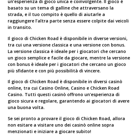
un’esperienza di gioco unica e coinvolgente. Il gioco è
basato su un tema di galline che attraversano la
strada, e il tuo compito è quello di aiutarle a
raggiungere l’altra parte senza essere colpite dai veicoli
in transito.
Il gioco di Chicken Road è disponibile in diverse versioni,
tra cui una versione classica e una versione con bonus.
La versione classica è ideale per i giocatori che cercano
un gioco semplice e facile da giocare, mentre la versione
con bonus è ideale per i giocatori che cercano un gioco
più sfidante e con più possibilità di vincere.
Il gioco di Chicken Road è disponibile in diversi casinò
online, tra cui Casino Online, Casino e Chicken Road
Casino. Tutti questi casinò offrono un’esperienza di
gioco sicura e regolare, garantendo ai giocatori di avere
una buona volta.
Se sei pronto a provare il gioco di Chicken Road, allora
non esitare a visitare uno dei casinò online sopra
menzionati e iniziare a giocare subito!