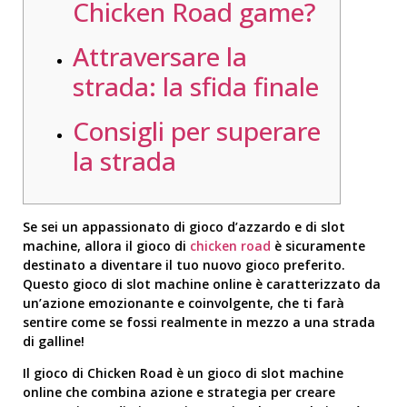
Chicken Road game?
Attraversare la
strada: la sfida finale
Consigli per superare
la strada
Se sei un appassionato di gioco d’azzardo e di slot
machine, allora il gioco di
chicken road
è sicuramente
destinato a diventare il tuo nuovo gioco preferito.
Questo gioco di slot machine online è caratterizzato da
un’azione emozionante e coinvolgente, che ti farà
sentire come se fossi realmente in mezzo a una strada
di galline!
Il gioco di Chicken Road è un gioco di slot machine
online che combina azione e strategia per creare