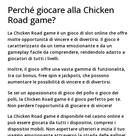
Perché giocare alla Chicken
Road game?
La Chicken Road game è un gioco di slot online che offre
molte opportunità di vincere e di divertirsi. Il gioco è
caratterizzato da un tema emozionante e da un
gameplay facile da comprendere, rendendolo adatto a
giocatori di tutti i livelli.
Inoltre, il gioco offre una vasta gamma di funzionalità,
tra cui bonus, free spin e jackpots, che possono
aumentare le possibilità di vincere e di divertirsi.
Se sei un appassionato di gioco del pollo o gioco dei
polli, la Chicken Road game è il gioco perfetto per te.
Non perdere l’opportunità di giocare e di vincere!
La Chicken Road game è disponibile nel casino online e
può essere giocata da tutti i dispositivi, compresi i
dispositivi mobili. Non aspettare ulteriori e inizia il tuo
viaggio emozionante attraverso la strada delle galline!