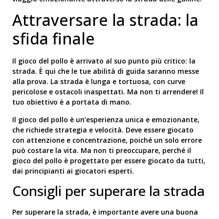
Attraversare la strada: la
sfida finale
Il gioco del pollo è arrivato al suo punto più critico: la
strada. È qui che le tue abilità di guida saranno messe
alla prova. La strada è lunga e tortuosa, con curve
pericolose e ostacoli inaspettati. Ma non ti arrendere! Il
tuo obiettivo è a portata di mano.
Il gioco del pollo è un’esperienza unica e emozionante,
che richiede strategia e velocità. Deve essere giocato
con attenzione e concentrazione, poiché un solo errore
può costare la vita. Ma non ti preoccupare, perché il
gioco del pollo è progettato per essere giocato da tutti,
dai principianti ai giocatori esperti.
Consigli per superare la strada
Per superare la strada, è importante avere una buona