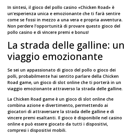
In sintesi, il gioco del pollo casino «Chicken Road» è
un’esperienza unica e emozionante che ti farà sentire
come se fossi in mezzo a una vera e propria avventura.
Non perdere l’opportunità di provare questo gioco del
pollo casino e di vincere premi e bonus!
La strada delle galline: un
viaggio emozionante
Se sei un appassionato di gioco del pollo o gioco dei
polli, probabilmente hai sentito parlare della Chicken
Road game, un gioco di slot online che ti porterà in un
viaggio emozionante attraverso la strada delle galline.
La Chicken Road game è un gioco di slot online che
combina azione e divertimento, permettendo ai
giocatori di attraversare la strada delle galline e di
vincere premi esaltanti. Il gioco è disponibile nel casino
online e può essere giocato da tutti i dispositivi,
compresi i dispositivi mobili.