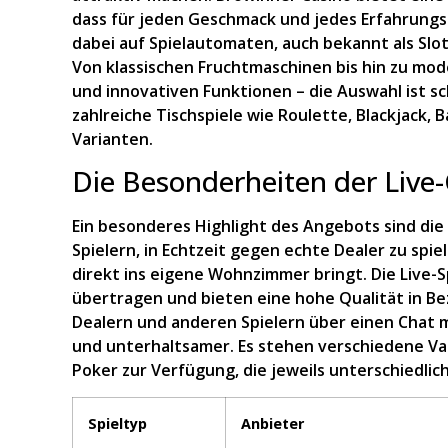
dass für jeden Geschmack und jedes Erfahrungsl
dabei auf Spielautomaten, auch bekannt als Slots
Von klassischen Fruchtmaschinen bis hin zu mo
und innovativen Funktionen – die Auswahl ist sc
zahlreiche Tischspiele wie Roulette, Blackjack,
Varianten.
Die Besonderheiten der Live-
Ein besonderes Highlight des Angebots sind die 
Spielern, in Echtzeit gegen echte Dealer zu spie
direkt ins eigene Wohnzimmer bringt. Die Live-S
übertragen und bieten eine hohe Qualität in Bez
Dealern und anderen Spielern über einen Chat
und unterhaltsamer. Es stehen verschiedene Var
Poker zur Verfügung, die jeweils unterschiedlic
Spieltyp
Anbieter