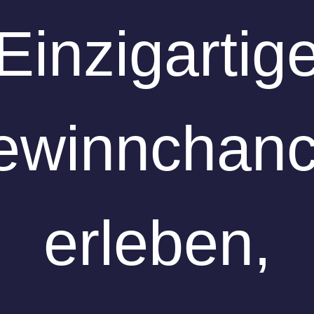
Einzigartig
ewinnchan
erleben,