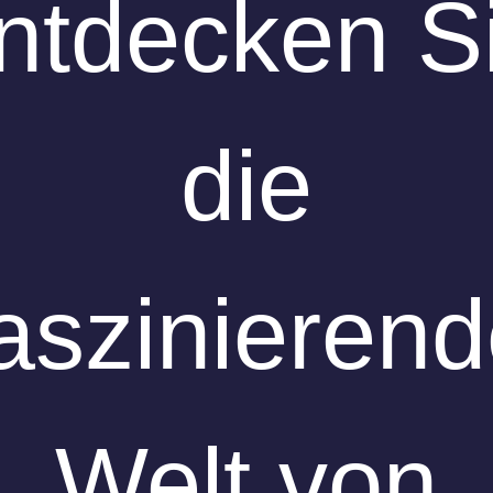
ntdecken S
die
aszinieren
Welt von