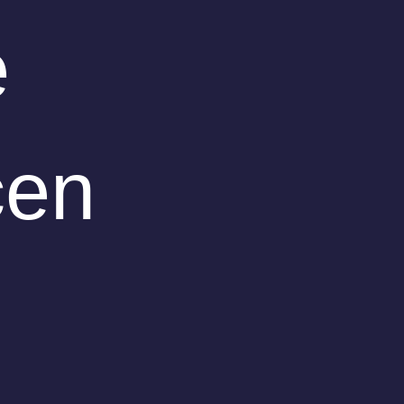
e
cen