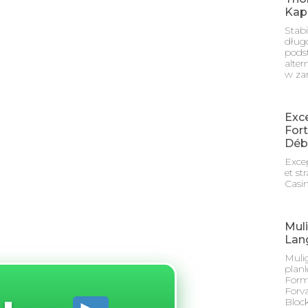
Kap
Stabi
dług
pods
alter
w za
Exc
Fort
Déb
Excep
et st
Casi
Mul
Lan
Mulig
planl
Formu
Forva
Bloc