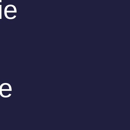
ie
de