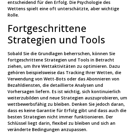
entscheidend für den Erfolg. Die Psychologie des
Wettens spielt eine oft unterschätzte, aber wichtige
Rolle.
Fortgeschrittene
Strategien und Tools
Sobald Sie die Grundlagen beherrschen, können Sie
fortgeschrittene Strategien und Tools in Betracht
ziehen, um Ihre Wettaktivitäten zu optimieren. Dazu
gehören beispielsweise das Tracking Ihrer Wetten, die
Verwendung von Wett-Bots oder das Abonnieren von
Bezahldiensten, die detaillierte Analysen und
Vorhersagen liefern. Es ist wichtig, sich kontinuierlich
weiterzubilden und neue Strategien auszuprobieren, um
wettbewerbsfähig zu bleiben. Denken Sie jedoch daran,
dass es keine Garantie für Erfolg gibt und dass auch die
besten Strategien nicht immer funktionieren. Der
Schlüssel liegt darin, flexibel zu bleiben und sich an
veränderte Bedingungen anzupassen.