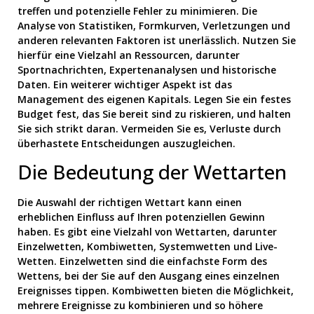
treffen und potenzielle Fehler zu minimieren. Die
Analyse von Statistiken, Formkurven, Verletzungen und
anderen relevanten Faktoren ist unerlässlich. Nutzen Sie
hierfür eine Vielzahl an Ressourcen, darunter
Sportnachrichten, Expertenanalysen und historische
Daten. Ein weiterer wichtiger Aspekt ist das
Management des eigenen Kapitals. Legen Sie ein festes
Budget fest, das Sie bereit sind zu riskieren, und halten
Sie sich strikt daran. Vermeiden Sie es, Verluste durch
überhastete Entscheidungen auszugleichen.
Die Bedeutung der Wettarten
Die Auswahl der richtigen Wettart kann einen
erheblichen Einfluss auf Ihren potenziellen Gewinn
haben. Es gibt eine Vielzahl von Wettarten, darunter
Einzelwetten, Kombiwetten, Systemwetten und Live-
Wetten. Einzelwetten sind die einfachste Form des
Wettens, bei der Sie auf den Ausgang eines einzelnen
Ereignisses tippen. Kombiwetten bieten die Möglichkeit,
mehrere Ereignisse zu kombinieren und so höhere