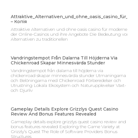
Attraktive_Alternativen_und_ohne_oasis_casino_für_mod
– Копія
Attraktive Alternativen und ohne oasis casino für moderne Spiele
der Online-Casinos und ihre Angebote Die Bedeutung von Li
Alternativen zu traditionellen
Vandringstempot Från Dalarna Till Höjderna Via
Chickenroad Skapar Minnesvärda Stunder
Vandringstempot från dalarna till höjderna via
chickenroad skapar minnesvärda stunder Utmaningarna
och Belöningarna med Chickenroad Förberedelser och
Utrustning Lokala Ekosystem och Naturupplevelser Växt-
och Djurliv
Gameplay Details Explore Grizzlys Quest Casino
Review And Bonus Features Revealed
Gameplay details explore grizzlys quest casino review and
bonus features revealed Exploring the Game Variety at
Grizzly’s Quest The Role of Software Providers Bonus
Structures