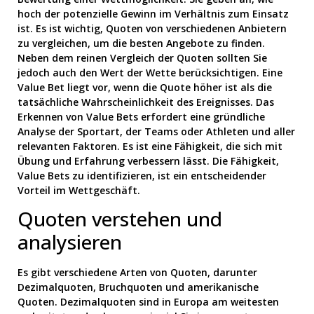
hoch der potenzielle Gewinn im Verhältnis zum Einsatz
ist. Es ist wichtig, Quoten von verschiedenen Anbietern
zu vergleichen, um die besten Angebote zu finden.
Neben dem reinen Vergleich der Quoten sollten Sie
jedoch auch den Wert der Wette berücksichtigen. Eine
Value Bet liegt vor, wenn die Quote höher ist als die
tatsächliche Wahrscheinlichkeit des Ereignisses. Das
Erkennen von Value Bets erfordert eine gründliche
Analyse der Sportart, der Teams oder Athleten und aller
relevanten Faktoren. Es ist eine Fähigkeit, die sich mit
Übung und Erfahrung verbessern lässt. Die Fähigkeit,
Value Bets zu identifizieren, ist ein entscheidender
Vorteil im Wettgeschäft.
Quoten verstehen und
analysieren
Es gibt verschiedene Arten von Quoten, darunter
Dezimalquoten, Bruchquoten und amerikanische
Quoten. Dezimalquoten sind in Europa am weitesten