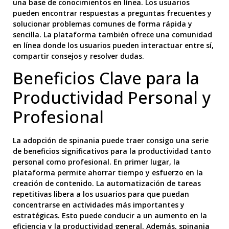
una base de conocimientos en línea. Los usuarios
pueden encontrar respuestas a preguntas frecuentes y
solucionar problemas comunes de forma rápida y
sencilla. La plataforma también ofrece una comunidad
en línea donde los usuarios pueden interactuar entre sí,
compartir consejos y resolver dudas.
Beneficios Clave para la
Productividad Personal y
Profesional
La adopción de spinania puede traer consigo una serie
de beneficios significativos para la productividad tanto
personal como profesional. En primer lugar, la
plataforma permite ahorrar tiempo y esfuerzo en la
creación de contenido. La automatización de tareas
repetitivas libera a los usuarios para que puedan
concentrarse en actividades más importantes y
estratégicas. Esto puede conducir a un aumento en la
eficiencia y la productividad general. Además, spinania