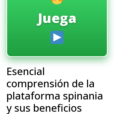
Juega
Esencial
comprensión de la
plataforma spinania
y sus beneficios