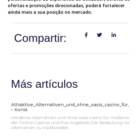
ofertas e promoções direcionadas, poderá fortalecer
ainda mais a sua posição no mercado.
Compartir:
Más artículos
Attraktive_Alternativen_und_ohne_oasis_casino_für_mod
– Копія
Attraktive Alternativen und ohne oasis casino für moderne Spiele
der Online-Casinos und ihre Angebote Die Bedeutung von Li
Alternativen zu traditionellen