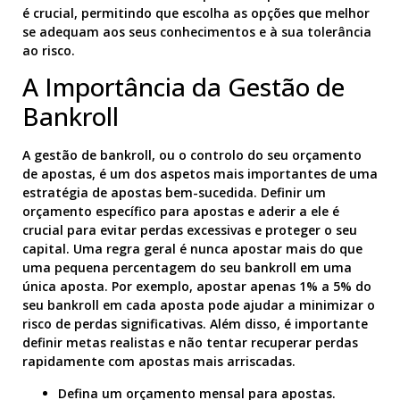
é crucial, permitindo que escolha as opções que melhor
se adequam aos seus conhecimentos e à sua tolerância
ao risco.
A Importância da Gestão de
Bankroll
A gestão de bankroll, ou o controlo do seu orçamento
de apostas, é um dos aspetos mais importantes de uma
estratégia de apostas bem-sucedida. Definir um
orçamento específico para apostas e aderir a ele é
crucial para evitar perdas excessivas e proteger o seu
capital. Uma regra geral é nunca apostar mais do que
uma pequena percentagem do seu bankroll em uma
única aposta. Por exemplo, apostar apenas 1% a 5% do
seu bankroll em cada aposta pode ajudar a minimizar o
risco de perdas significativas. Além disso, é importante
definir metas realistas e não tentar recuperar perdas
rapidamente com apostas mais arriscadas.
Defina um orçamento mensal para apostas.