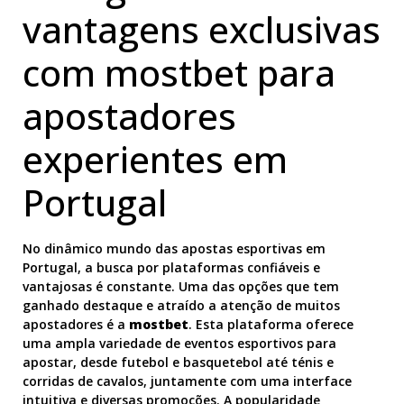
vantagens exclusivas
com mostbet para
apostadores
experientes em
Portugal
No dinâmico mundo das apostas esportivas em
Portugal, a busca por plataformas confiáveis e
vantajosas é constante. Uma das opções que tem
ganhado destaque e atraído a atenção de muitos
apostadores é a
mostbet
. Esta plataforma oferece
uma ampla variedade de eventos esportivos para
apostar, desde futebol e basquetebol até ténis e
corridas de cavalos, juntamente com uma interface
intuitiva e diversas promoções. A popularidade