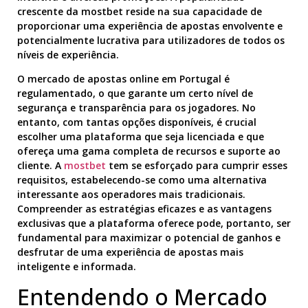
crescente da mostbet reside na sua capacidade de
proporcionar uma experiência de apostas envolvente e
potencialmente lucrativa para utilizadores de todos os
níveis de experiência.
O mercado de apostas online em Portugal é
regulamentado, o que garante um certo nível de
segurança e transparência para os jogadores. No
entanto, com tantas opções disponíveis, é crucial
escolher uma plataforma que seja licenciada e que
ofereça uma gama completa de recursos e suporte ao
cliente. A
mostbet
tem se esforçado para cumprir esses
requisitos, estabelecendo-se como uma alternativa
interessante aos operadores mais tradicionais.
Compreender as estratégias eficazes e as vantagens
exclusivas que a plataforma oferece pode, portanto, ser
fundamental para maximizar o potencial de ganhos e
desfrutar de uma experiência de apostas mais
inteligente e informada.
Entendendo o Mercado