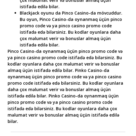
çox məlumat verir və bonuslar almaq üçün
istifadə edilə bilər.
Blackjack oyunu da Pinco Casino-da mövcuddur.
Bu oyun, Pinco Casino-da oynanmaq üçün pinco
promo code və ya pinco casino promo code
istifadə edə bilərsiniz. Bu kodlar oyunlara daha
çox məlumat verir və bonuslar almaq üçün
istifadə edilə bilər.
Pinco Casino-da oynanmaq üçün pinco promo code və
ya pinco casino promo code istifadə edə bilərsiniz. Bu
kodlar oyunlara daha çox məlumat verir və bonuslar
almaq üçün istifadə edilə bilər. Pinko Casino-da
oynanmaq üçün pinco promo code və ya pinco casino
promo code istifadə edə bilərsiniz. Bu kodlar oyunlara
daha çox məlumat verir və bonuslar almaq üçün
istifadə edilə bilər. Pinko Casino-da oynanmaq üçün
pinco promo code və ya pinco casino promo code
istifadə edə bilərsiniz. Bu kodlar oyunlara daha çox
məlumat verir və bonuslar almaq üçün istifadə edilə
bilər.