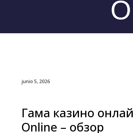
O
junio 5, 2026
Гама казино онлай
Online – обзор