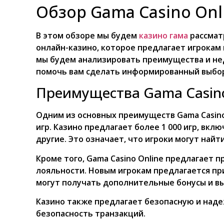
Обзор Gama Casino Onl
В этом обзоре мы будем
казино гама
рассматр
онлайн-казино, которое предлагает игрокам 
мы будем анализировать преимущества и нед
помочь вам сделать информированный выбо
Преимущества Gama Casino
Одним из основных преимуществ Gama Casino
игр. Казино предлагает более 1 000 игр, вкл
другие. Это означает, что игроки могут найти
Кроме того, Gama Casino Online предлагает
лояльности. Новым игрокам предлагается пр
могут получать дополнительные бонусы и в
Казино также предлагает безопасную и наде
безопасность транзакций.