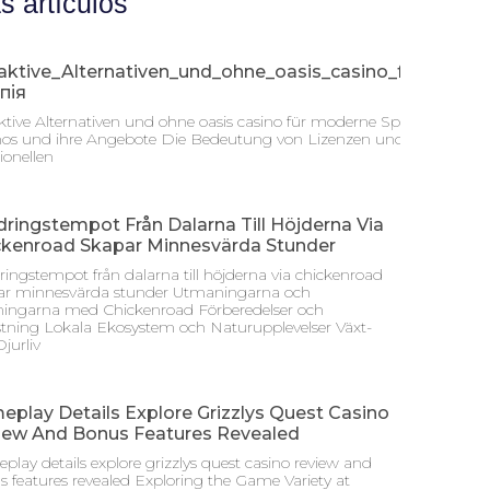
s artículos
raktive_Alternativen_und_ohne_oasis_casino_für_moder
пія
ktive Alternativen und ohne oasis casino für moderne Spielerlebnisse D
nos und ihre Angebote Die Bedeutung von Lizenzen und Regulierung
tionellen
ringstempot Från Dalarna Till Höjderna Via
ckenroad Skapar Minnesvärda Stunder
ingstempot från dalarna till höjderna via chickenroad
ar minnesvärda stunder Utmaningarna och
ningarna med Chickenroad Förberedelser och
stning Lokala Ekosystem och Naturupplevelser Växt-
jurliv
play Details Explore Grizzlys Quest Casino
iew And Bonus Features Revealed
lay details explore grizzlys quest casino review and
 features revealed Exploring the Game Variety at