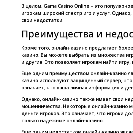
В целом, Gama Casino Online – это популярно
игрокам широкий спектр игр и услуг. Однако,
свои недостатки.
Преимущества и недос
Кроме того, онлайн-казино предлагает боле
казино. Вы можете выбрать из множества игр
и другие. Это позволяет игрокам найти игру,
Еще одним преимуществом онлайн-казино яв
казино используют защищенный сервер, чтоб
означает, что ваша личная информация и де
Однако, онлайн-казино также имеет свои нед
мошенничества. Некоторые онлайн-казино м
деньги игроков. Это означает, что игроки 
только надежные онлайн-казино.
Еще одним недостатком онлайн-казино являе