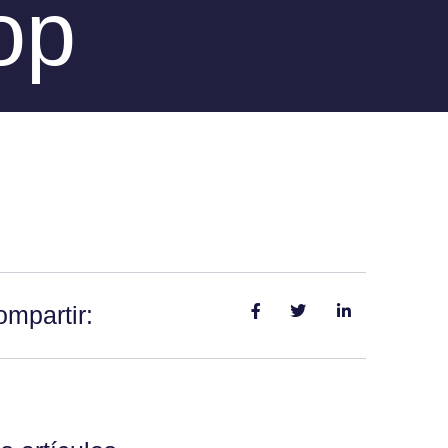
ор
mpartir: