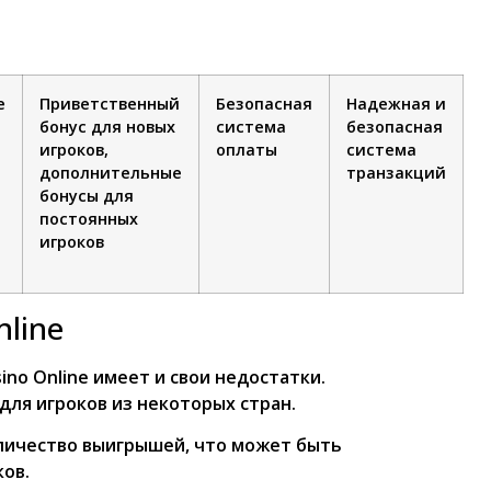
е
Приветственный
Безопасная
Надежная и
бонус для новых
система
безопасная
игроков,
оплаты
система
дополнительные
транзакций
бонусы для
постоянных
игроков
line
ino Online имеет и свои недостатки.
для игроков из некоторых стран.
оличество выигрышей, что может быть
ов.