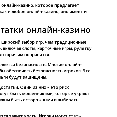
е онлайн-казино, которое предлагает
 как и любое онлайн-казино, оно имеет и
татки онлайн-казино
е широкий выбор игр, чем традиционные
, включая слоты, карточные игры, рулетку
 которая им понравится.
ляется безопасность. Многие онлайн-
ы обеспечить безопасность игроков. Это
ньги будут защищены.
остатки. Один из них – это риск
огут быть мошенниками, которые украют
должны быть осторожными и выбирать
тся зависимость. Игроки могут стать