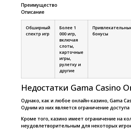
Преимущество
Описание
Обширный
Более 1
Привлекательны
спектр игр
000 игр,
бонусы
включая
слоты,
карточные
игры,
рулетку и
другие
Недостатки Gama Casino On
Однако, как и любое онлайн-казино, Gama Cas
Одним из них является ограничение доступа 
Кроме того, казино имеет ограничение на к
неудовлетворительным для некоторых игрок