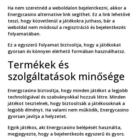
Ha nem szeretnéd a weboldalon bejelentkezni, akkor a
Energycasino alternative link segíthet. Ez a link lehetővé
teszi, hogy közvetlenül a játékokra juthass, bár a
weboldal nem módosul a regisztráció és bejelentkezés
folyamatában.
Ez a egyszerű folyamat biztosítja, hogy a játékokat
gyorsan és könnyen elérhető formában használhatsz.
Termékek és
szolgáltatások minősége
Energycasino biztosítja, hogy minden játékot a legjobb
technológiával és szabványokkal hozzuk létre. Minden
játékot tesztelnek, hogy biztosítsák a játékosoknak a
legjobb élményt. Ha valami nem működik, Energycasino
gyorsan javítja a helyzetet.
Egyik játékos, aki Energycasino belépését használta,
megjegyezte, hogy a bejelentkezés egyszerű és gyors.