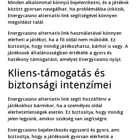
Minden alkalommal könnyű bejelentkezni, és a játékok
között gyorsan navigálhat. Ha problémákba ütközik,
Energycasino alternatív link segítségével könnyen
megoldást talál.
Energycasino alternatív link használatával könnyen
elérheti a játékot, ha a fő oldal nem működik. Ez
biztosítja, hogy mindig játékozhatsz, bárhol is vagy. A
játékosok általánosságban értékelik a gyors és
hatékony támogatást, amelyet Energycasino nyújt.
Kliens-támogatás és
biztonsági intenzímei
Energycasino alternatív link segít hozzáférni a
játékokhoz bármikor, ha a személyes oldal
elérhetetlenségek esetén. Ez biztosítja, hogy mindig
jelen legyünk, amikor szükség van segítségre.
Energycasino bejelentkezés egyszerű és gyors, ami
biztosítja, hogy a játékosok gyorsan elérhetik a