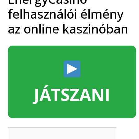
felhasználói élmény
az online kaszinóban
JÁTSZANI