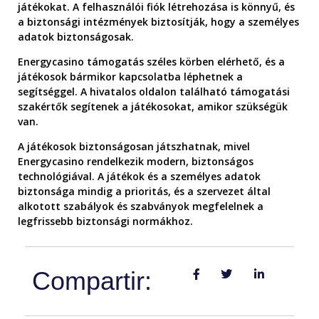
játékokat. A felhasználói fiók létrehozása is könnyű, és
a biztonsági intézmények biztosítják, hogy a személyes
adatok biztonságosak.
Energycasino támogatás széles körben elérhető, és a
játékosok bármikor kapcsolatba léphetnek a
segítséggel. A hivatalos oldalon található támogatási
szakértők segítenek a játékosokat, amikor szükségük
van.
A játékosok biztonságosan játszhatnak, mivel
Energycasino rendelkezik modern, biztonságos
technológiával. A játékok és a személyes adatok
biztonsága mindig a prioritás, és a szervezet által
alkotott szabályok és szabványok megfelelnek a
legfrissebb biztonsági normákhoz.
Compartir: