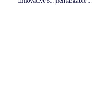
Innovative Spielweisen Mit Afk Spin Casino Entdecken Und Gewinne Maximieren
Remarkable Opportunities Emerge When Exploring The Depths Of Thorfortune And Its Lasting Consequences For