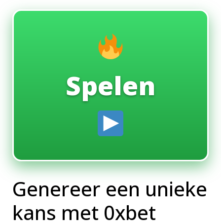
Spelen
Genereer een unieke
kans met 0xbet