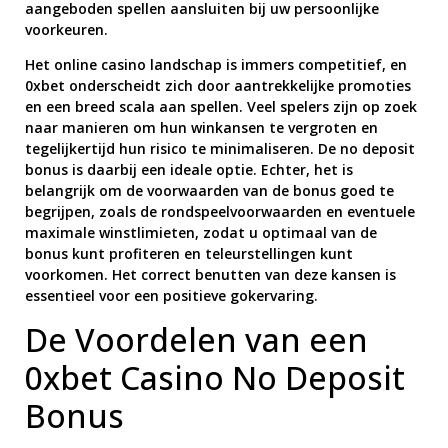
aangeboden spellen aansluiten bij uw persoonlijke
voorkeuren.
Het online casino landschap is immers competitief, en
0xbet onderscheidt zich door aantrekkelijke promoties
en een breed scala aan spellen. Veel spelers zijn op zoek
naar manieren om hun winkansen te vergroten en
tegelijkertijd hun risico te minimaliseren. De no deposit
bonus is daarbij een ideale optie. Echter, het is
belangrijk om de voorwaarden van de bonus goed te
begrijpen, zoals de rondspeelvoorwaarden en eventuele
maximale winstlimieten, zodat u optimaal van de
bonus kunt profiteren en teleurstellingen kunt
voorkomen. Het correct benutten van deze kansen is
essentieel voor een positieve gokervaring.
De Voordelen van een
0xbet Casino No Deposit
Bonus