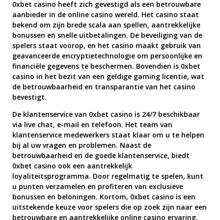
0xbet casino heeft zich gevestigd als een betrouwbare
aanbieder in de online casino wereld. Het casino staat
bekend om zijn brede scala aan spellen, aantrekkelijke
bonussen en snelle uitbetalingen. De beveiliging van de
spelers staat voorop, en het casino maakt gebruik van
geavanceerde encryptietechnologie om persoonlijke en
financiële gegevens te beschermen. Bovendien is 0xbet
casino in het bezit van een geldige gaming licentie, wat
de betrouwbaarheid en transparantie van het casino
bevestigt.
De klantenservice van 0xbet casino is 24/7 beschikbaar
via live chat, e-mail en telefoon. Het team van
klantenservice medewerkers staat klaar om u te helpen
bij al uw vragen en problemen. Naast de
betrouwbaarheid en de goede klantenservice, biedt
0xbet casino ook een aantrekkelijk
loyaliteitsprogramma. Door regelmatig te spelen, kunt
u punten verzamelen en profiteren van exclusieve
bonussen en beloningen. Kortom, 0xbet casino is een
uitstekende keuze voor spelers die op zoek zijn naar een
betrouwbare en aantrekkelijke online casino ervaring.