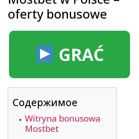
oferty bonusowe
GRAĆ
Содержимое
Witryna bonusowa
Mostbet