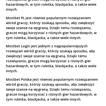
hazardowych, w tym ruletka, blackjacka, a także wiele
innych.
Mostbet PL jest również popularnym rozwiązaniem
wśród graczy, którzy szukają sposobu, aby zwiększyć
swoje szanse na wygraną. Dzięki temu rozwiązaniu,
gracze mogą korzystać z różnych gier hazardowych, w
tym ruletka, blackjacka, a także wiele innych.
Mostbet Login jest jednym z najpopularniejszych
rozwiązań wśród graczy, którzy szukają sposobu, aby
zwiększyć swoje szanse na wygraną. Dzięki temu
rozwiązaniu, gracze mogą korzystać z różnych gier
hazardowych, w tym ruletka, blackjacka, a także wiele
innych.
Mostbet Polska jest również popularnym rozwiązaniem
wśród graczy, którzy szukają sposobu, aby zwiększyć
swoje szanse na wygraną. Dzięki temu rozwiązaniu,
gracze mogą korzystać z różnych gier hazardowych, w
tym ruletka, blackjacka, a także wiele innych.