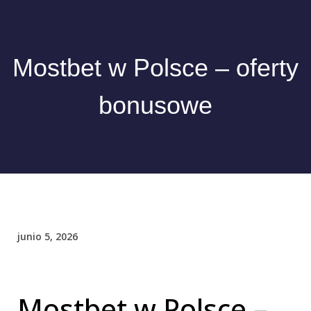
Mostbet w Polsce – oferty
bonusowe
junio 5, 2026
Mostbet w Polsce –