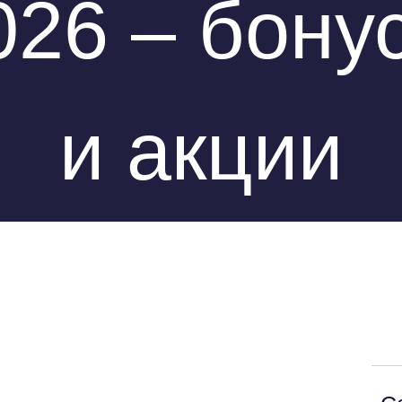
026 – бону
и акции