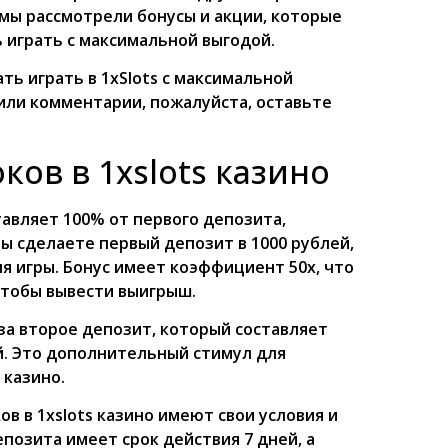
е мы рассмотрели бонусы и акции, которые
ь играть с максимальной выгодой.
ть играть в 1xSlots с максимальной
 или комментарии, пожалуйста, оставьте
ков в 1xslots казино
ставляет 100% от первого депозита,
вы сделаете первый депозит в 1000 рублей,
я игры. Бонус имеет коэффициент 50х, что
 чтобы вывести выигрыш.
 за второе депозит, который составляет
й. Это дополнительный стимул для
 казино.
в в 1xslots казино имеют свои условия и
епозита имеет срок действия 7 дней, а