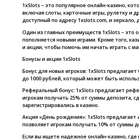
1xSlots – это популярное онлайн-казино, кот
включая слоты, карточные игры, рулетку и д
доступный по адресу 1xslots.com, и зеркало, 
Один из главных преимуществ 1xSlots – это 
пополняется новыми играми. Кроме того, ка
и акции, чтобы помочь им начать играть с м
Бонусы и акции 1xSlots
Бонус для новых игроков: 1xSlots предлагает
до 1000 рублей, который может быть использ
Реферальный бонус: 1xSlots предлагает реф
игрокам получать 25% от суммы депозита, с
зарегистрировались в казино.
Акция «День рождения»: 1xSlots предлагает
позволяет игрокам получать 10% от суммы д
Если вы ищете надежное онлайн-казино, где 