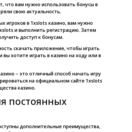
ет, что вам нужно использовать бонусы в
еряли свою актуальность.
х игроков в 1xslots казино, вам нужно
xslots и выполнить регистрацию. Затем
олучить доступ к бонусам.
ность скачать приложение, чтобы играть
 вы хотите играть в казино на ходу или в
 казино – это отличный способ начать игру
ироваться на официальном сайте 1xslots
щества казино.
ля постоянных
 доступны дополнительные преимущества,