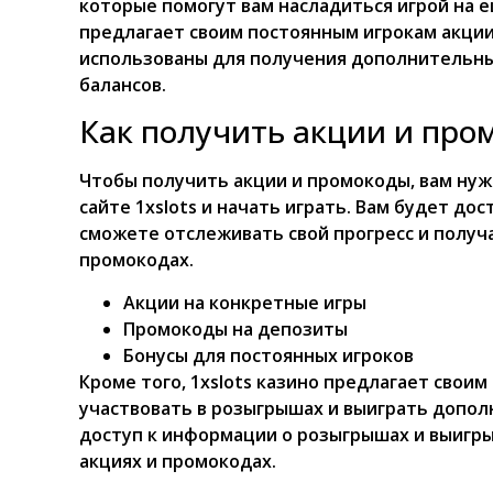
которые помогут вам насладиться игрой на е
предлагает своим постоянным игрокам акции
использованы для получения дополнительны
балансов.
Как получить акции и про
Чтобы получить акции и промокоды, вам ну
сайте 1xslots и начать играть. Вам будет до
сможете отслеживать свой прогресс и получ
промокодах.
Акции на конкретные игры
Промокоды на депозиты
Бонусы для постоянных игроков
Кроме того, 1xslots казино предлагает свои
участвовать в розыгрышах и выиграть допол
доступ к информации о розыгрышах и выигры
акциях и промокодах.