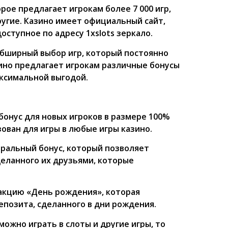
орое предлагает игрокам более 7 000 игр,
ругие. Казино имеет официальный сайт,
доступное по адресу 1xslots зеркало.
обширный выбор игр, который постоянно
зино предлагает игрокам различные бонусы
аксимальной выгодой.
 бонус для новых игроков в размере 100%
ован для игры в любые игры казино.
еральный бонус, который позволяет
деланного их друзьями, которые
 акцию «День рождения», которая
епозита, сделанного в дни рождения.
можно играть в слоты и другие игры, то