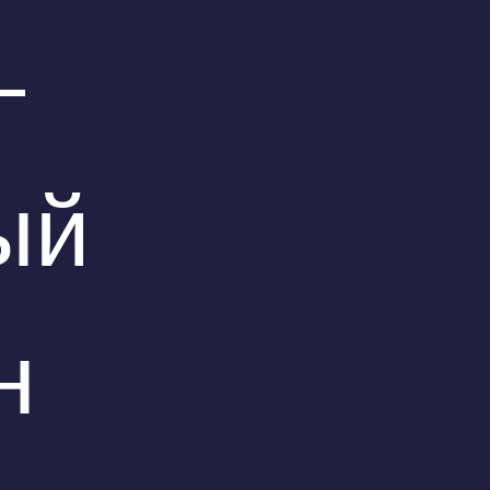
–
ый
н