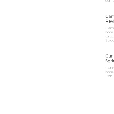
och D
Game
Rev
Gamep
bonus
Grizz
Struc
Cur
5gri
Curio
bonus
Bonus