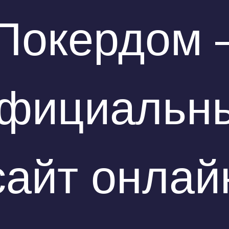
Покердом 
фициальн
сайт онлай