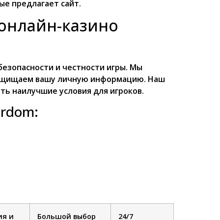
е предлагает сайт.
онлайн-казино
безопасности и честности игры. Мы
защищаем вашу личную информацию. Наш
ть наилучшие условия для игроков.
rdom:
ия и
Большой выбор
24/7