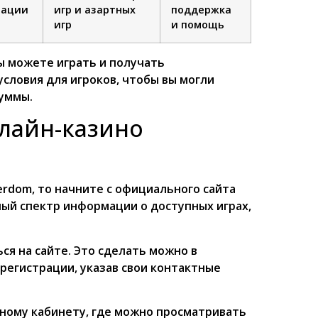
мации
игр и азартных
поддержка
игр
и помощь
ы можете играть и получать
словия для игроков, чтобы вы могли
суммы.
нлайн-казино
erdom, то начните с официального сайта
лный спектр информации о доступных играх,
ся на сайте. Это сделать можно в
регистрации, указав свои контактные
чному кабинету, где можно просматривать