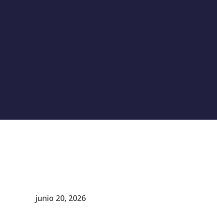
junio 20, 2026