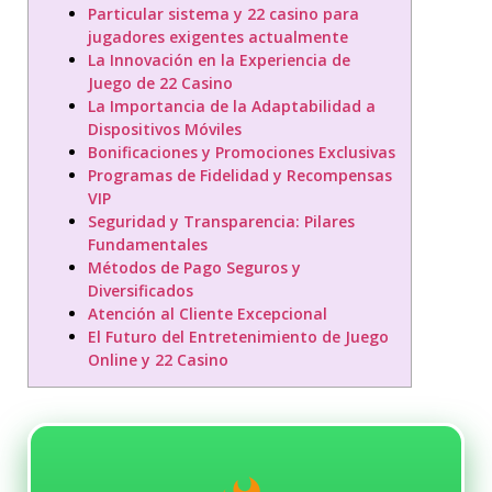
Particular sistema y 22 casino para
jugadores exigentes actualmente
La Innovación en la Experiencia de
Juego de 22 Casino
La Importancia de la Adaptabilidad a
Dispositivos Móviles
Bonificaciones y Promociones Exclusivas
Programas de Fidelidad y Recompensas
VIP
Seguridad y Transparencia: Pilares
Fundamentales
Métodos de Pago Seguros y
Diversificados
Atención al Cliente Excepcional
El Futuro del Entretenimiento de Juego
Online y 22 Casino