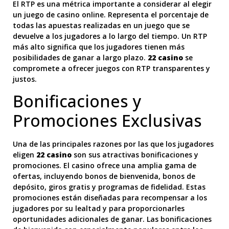
El RTP es una métrica importante a considerar al elegir
un juego de casino online. Representa el porcentaje de
todas las apuestas realizadas en un juego que se
devuelve a los jugadores a lo largo del tiempo. Un RTP
más alto significa que los jugadores tienen más
posibilidades de ganar a largo plazo.
22 casino
se
compromete a ofrecer juegos con RTP transparentes y
justos.
Bonificaciones y
Promociones Exclusivas
Una de las principales razones por las que los jugadores
eligen
22 casino
son sus atractivas bonificaciones y
promociones. El casino ofrece una amplia gama de
ofertas, incluyendo bonos de bienvenida, bonos de
depósito, giros gratis y programas de fidelidad. Estas
promociones están diseñadas para recompensar a los
jugadores por su lealtad y para proporcionarles
oportunidades adicionales de ganar. Las bonificaciones