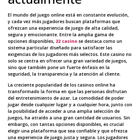
El mundo del juego online está en constante evolución,
y cada vez más jugadores buscan plataformas que
ofrezcan una experiencia de juego de alta calidad,
segura y emocionante. Entre la amplia gama de
opciones disponibles,
22 casino
se destaca como un
sistema particular diseñado para satisfacer las
exigencias de los jugadores más selectos. Este casino no
solo se centra en ofrecer una gran variedad de juegos,
sino que también pone un fuerte énfasis en la
seguridad, la transparencia y la atención al cliente.
La creciente popularidad de los casinos online ha
transformado la forma en que las personas disfrutan
del entretenimiento de azar. La comodidad de poder
jugar desde cualquier lugar y a cualquier hora, junto con
la posibilidad de acceder a una amplia selección de
juegos, ha atraído a una gran cantidad de usuarios. Sin
embargo, con tantas opciones disponibles, es crucial
elegir una plataforma que sea confiable y que ofrezca
una experiencia de juego justa y segura. Los jugadores