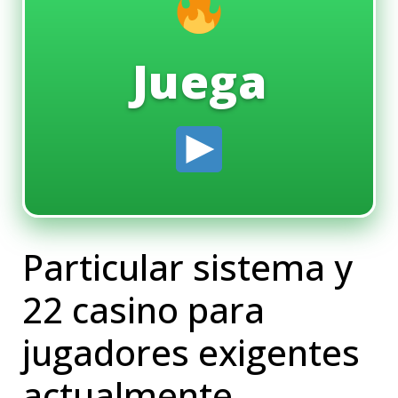
Juega
Particular sistema y
22 casino para
jugadores exigentes
actualmente