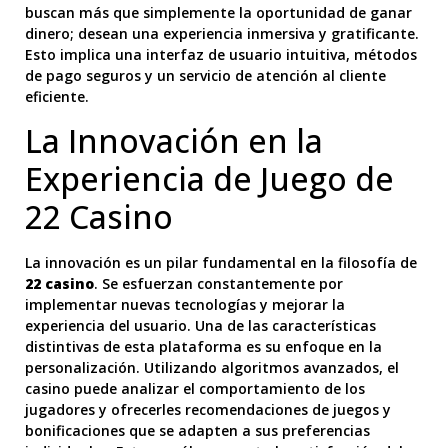
buscan más que simplemente la oportunidad de ganar
dinero; desean una experiencia inmersiva y gratificante.
Esto implica una interfaz de usuario intuitiva, métodos
de pago seguros y un servicio de atención al cliente
eficiente.
La Innovación en la
Experiencia de Juego de
22 Casino
La innovación es un pilar fundamental en la filosofía de
22 casino
. Se esfuerzan constantemente por
implementar nuevas tecnologías y mejorar la
experiencia del usuario. Una de las características
distintivas de esta plataforma es su enfoque en la
personalización. Utilizando algoritmos avanzados, el
casino puede analizar el comportamiento de los
jugadores y ofrecerles recomendaciones de juegos y
bonificaciones que se adapten a sus preferencias