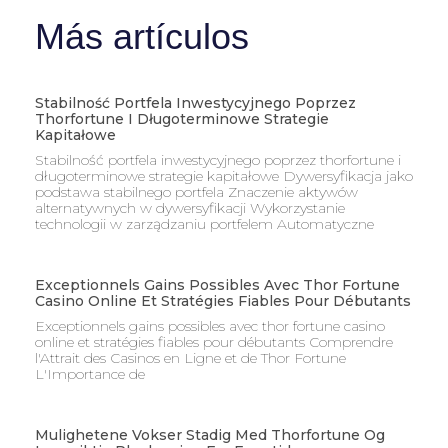
Más artículos
Stabilność Portfela Inwestycyjnego Poprzez
Thorfortune I Długoterminowe Strategie
Kapitałowe
Stabilność portfela inwestycyjnego poprzez thorfortune i
długoterminowe strategie kapitałowe Dywersyfikacja jako
podstawa stabilnego portfela Znaczenie aktywów
alternatywnych w dywersyfikacji Wykorzystanie
technologii w zarządzaniu portfelem Automatyczne
Exceptionnels Gains Possibles Avec Thor Fortune
Casino Online Et Stratégies Fiables Pour Débutants
Exceptionnels gains possibles avec thor fortune casino
online et stratégies fiables pour débutants Comprendre
l'Attrait des Casinos en Ligne et de Thor Fortune
L'Importance de
Mulighetene Vokser Stadig Med Thorfortune Og