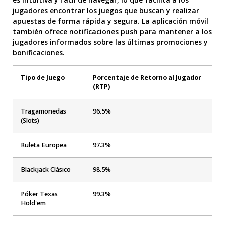
jugadores encontrar los juegos que buscan y realizar
apuestas de forma rápida y segura. La aplicación móvil
también ofrece notificaciones push para mantener a los
jugadores informados sobre las últimas promociones y
bonificaciones.
Tipo de Juego
Porcentaje de Retorno al Jugador
(RTP)
Tragamonedas
96.5%
(Slots)
Ruleta Europea
97.3%
Blackjack Clásico
98.5%
Póker Texas
99.3%
Hold'em