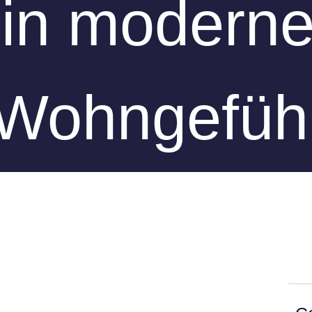
in modern
Wohngefüh