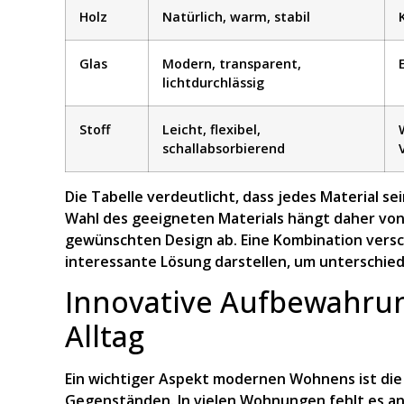
Holz
Natürlich, warm, stabil
Glas
Modern, transparent,
lichtdurchlässig
Stoff
Leicht, flexibel,
schallabsorbierend
Die Tabelle verdeutlicht, dass jedes Material se
Wahl des geeigneten Materials hängt daher vo
gewünschten Design ab. Eine Kombination versc
interessante Lösung darstellen, um unterschiedl
Innovative Aufbewahru
Alltag
Ein wichtiger Aspekt modernen Wohnens ist die
Gegenständen. In vielen Wohnungen fehlt es a