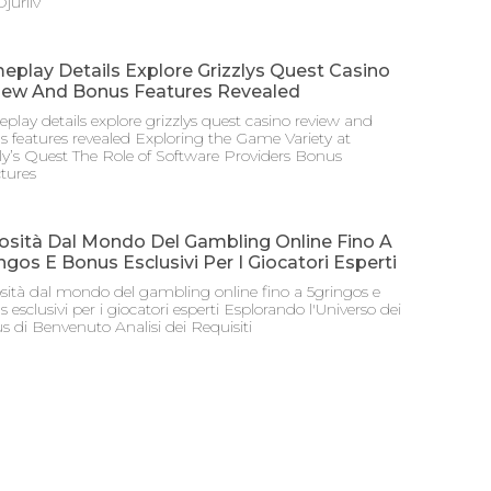
jurliv
play Details Explore Grizzlys Quest Casino
iew And Bonus Features Revealed
lay details explore grizzlys quest casino review and
 features revealed Exploring the Game Variety at
ly’s Quest The Role of Software Providers Bonus
tures
iosità Dal Mondo Del Gambling Online Fino A
ngos E Bonus Esclusivi Per I Giocatori Esperti
sità dal mondo del gambling online fino a 5gringos e
 esclusivi per i giocatori esperti Esplorando l'Universo dei
 di Benvenuto Analisi dei Requisiti