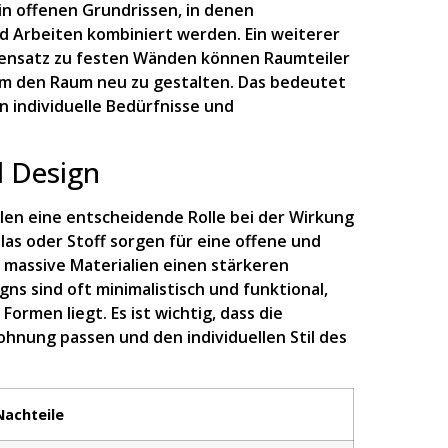
 in offenen Grundrissen, in denen
 Arbeiten kombiniert werden. Ein weiterer
egensatz zu festen Wänden können Raumteiler
um den Raum neu zu gestalten. Das bedeutet
n individuelle Bedürfnisse und
d Design
elen eine entscheidende Rolle bei der Wirkung
las oder Stoff sorgen für eine offene und
massive Materialien einen stärkeren
s sind oft minimalistisch und funktional,
ormen liegt. Es ist wichtig, dass die
hnung passen und den individuellen Stil des
Nachteile