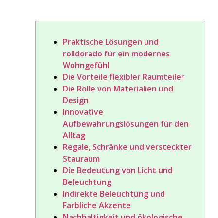
Praktische Lösungen und
rolldorado für ein modernes
Wohngefühl
Die Vorteile flexibler Raumteiler
Die Rolle von Materialien und
Design
Innovative
Aufbewahrungslösungen für den
Alltag
Regale, Schränke und versteckter
Stauraum
Die Bedeutung von Licht und
Beleuchtung
Indirekte Beleuchtung und
Farbliche Akzente
Nachhaltigkeit und ökologische