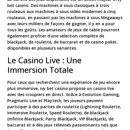
bet casino. Des machines à sous classiques à trois
rouleaux aux machines à sous vidéo modernes à cinq
rouleaux, en passant par les machines à sous Megaways
avec leurs milliers de façons de gagner, il y en a pour
tous les goûts. Les amateurs de jeux de table pourront
également profiter d'une sélection complète de
blackjack, de roulette, de baccarat et de casino poker,
disponibles en plusieurs variantes.
Le Casino Live : Une
Immersion Totale
Pour ceux qui recherchent une expérience de jeu encore
plus immersive, ivy bet casino propose un casino live
avec des croupiers en direct. Grâce à Evolution Gaming,
Pragmatic Live et Playtech, les joueurs peuvent
participer à des parties de roulette (Lightning Roulette,
Immersive Roulette, Speed Roulette), de blackjack
(Infinite Blackjack, Party Blackjack, VIP Blackjack), de
baccarat et à des jeux télévisés passionnants tels que