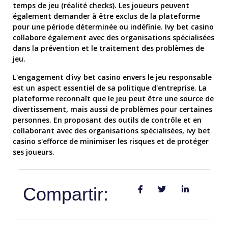
temps de jeu (réalité checks). Les joueurs peuvent
également demander à être exclus de la plateforme
pour une période déterminée ou indéfinie. Ivy bet casino
collabore également avec des organisations spécialisées
dans la prévention et le traitement des problèmes de
jeu.
L'engagement d'ivy bet casino envers le jeu responsable
est un aspect essentiel de sa politique d'entreprise. La
plateforme reconnaît que le jeu peut être une source de
divertissement, mais aussi de problèmes pour certaines
personnes. En proposant des outils de contrôle et en
collaborant avec des organisations spécialisées, ivy bet
casino s'efforce de minimiser les risques et de protéger
ses joueurs.
Compartir: