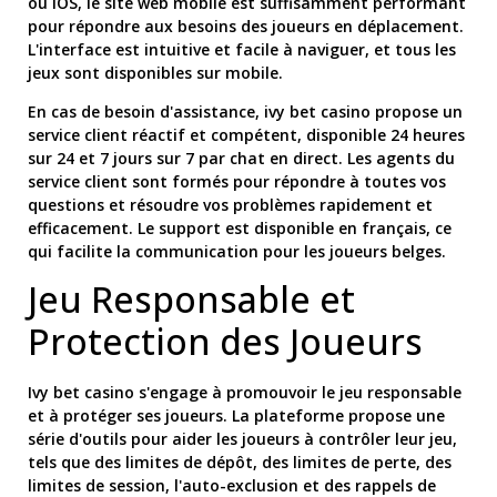
ou iOS, le site web mobile est suffisamment performant
pour répondre aux besoins des joueurs en déplacement.
L'interface est intuitive et facile à naviguer, et tous les
jeux sont disponibles sur mobile.
En cas de besoin d'assistance, ivy bet casino propose un
service client réactif et compétent, disponible 24 heures
sur 24 et 7 jours sur 7 par chat en direct. Les agents du
service client sont formés pour répondre à toutes vos
questions et résoudre vos problèmes rapidement et
efficacement. Le support est disponible en français, ce
qui facilite la communication pour les joueurs belges.
Jeu Responsable et
Protection des Joueurs
Ivy bet casino s'engage à promouvoir le jeu responsable
et à protéger ses joueurs. La plateforme propose une
série d'outils pour aider les joueurs à contrôler leur jeu,
tels que des limites de dépôt, des limites de perte, des
limites de session, l'auto-exclusion et des rappels de