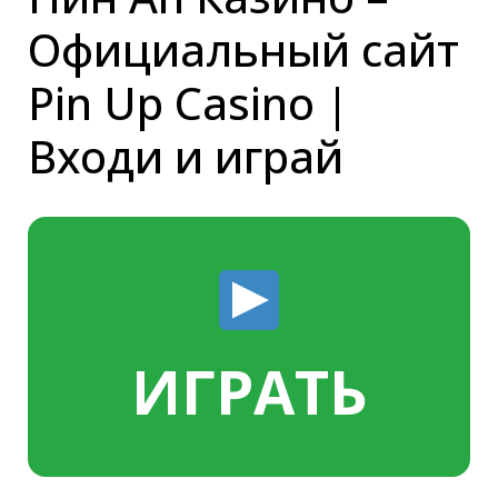
Официальный сайт
Pin Up Casino |
Входи и играй
ИГРАТЬ