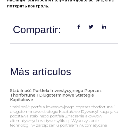
потерять контроль.
Compartir:
Más artículos
Stabilność Portfela Inwestycyjnego Poprzez
Thorfortune I Długoterminowe Strategie
Kapitałowe
Stabilność portfela inwestycyjnego poprzez thorfortune i
długoterminowe strategie kapitałowe Dywersyfikacja jako
podstawa stabilnego portfela Znaczenie aktywów
alternatywnych w dywersyfikacji Wykorzystanie
technologii w zarządzaniu portfelem Automatyczne