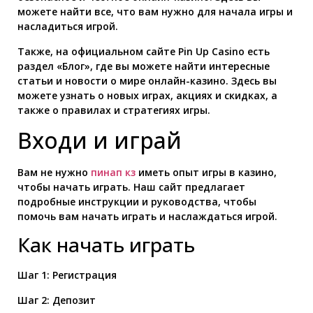
можете найти все, что вам нужно для начала игры и
насладиться игрой.
Также, на официальном сайте Pin Up Casino есть
раздел «Блог», где вы можете найти интересные
статьи и новости о мире онлайн-казино. Здесь вы
можете узнать о новых играх, акциях и скидках, а
также о правилах и стратегиях игры.
Входи и играй
Вам не нужно
пинап кз
иметь опыт игры в казино,
чтобы начать играть. Наш сайт предлагает
подробные инструкции и руководства, чтобы
помочь вам начать играть и наслаждаться игрой.
Как начать играть
Шаг 1: Регистрация
Шаг 2: Депозит