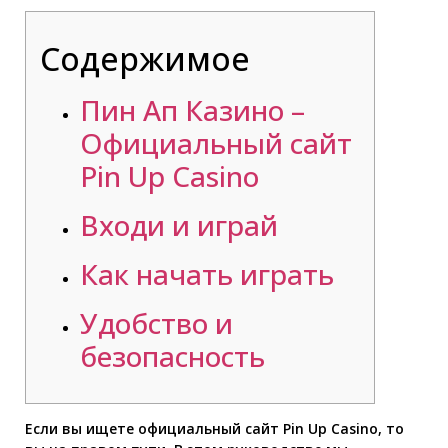
Содержимое
Пин Ап Казино –
Официальный сайт
Pin Up Casino
Входи и играй
Как начать играть
Удобство и
безопасность
Если вы ищете официальный сайт Pin Up Casino, то