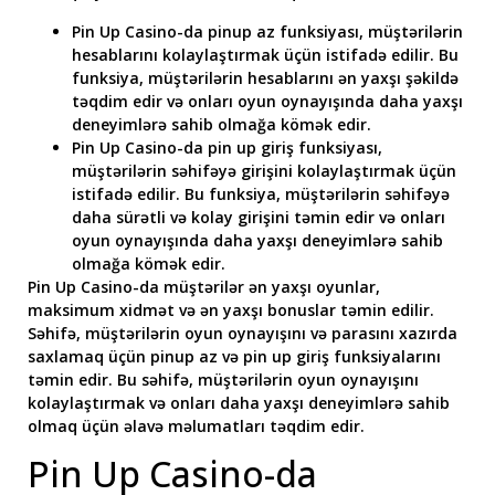
Pin Up Casino-da pinup az funksiyası, müştərilərin
hesablarını kolaylaştırmak üçün istifadə edilir. Bu
funksiya, müştərilərin hesablarını ən yaxşı şəkildə
təqdim edir və onları oyun oynayışında daha yaxşı
deneyimlərə sahib olmağa kömək edir.
Pin Up Casino-da pin up giriş funksiyası,
müştərilərin səhifəyə girişini kolaylaştırmak üçün
istifadə edilir. Bu funksiya, müştərilərin səhifəyə
daha sürətli və kolay girişini təmin edir və onları
oyun oynayışında daha yaxşı deneyimlərə sahib
olmağa kömək edir.
Pin Up Casino-da müştərilər ən yaxşı oyunlar,
maksimum xidmət və ən yaxşı bonuslar təmin edilir.
Səhifə, müştərilərin oyun oynayışını və parasını xazırda
saxlamaq üçün pinup az və pin up giriş funksiyalarını
təmin edir. Bu səhifə, müştərilərin oyun oynayışını
kolaylaştırmak və onları daha yaxşı deneyimlərə sahib
olmaq üçün əlavə məlumatları təqdim edir.
Pin Up Casino-da