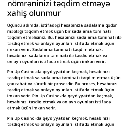
nömrəninizi təqdim etməyə
xahiş olunmur
Üçüncü adımda, istifadəçi hesabınıza sadalama qədər
məbləği təqdim etmək üçün bir sadalama təminatı
təqdim etməlisiniz. Bu, hesabınızı sadalama təminatı ilə
təsdiq etmək və onlayn oyunları istifadə etmək üçün
imkan verir. Sadalama təminatı təqdim etmək,
hesabınızı sadalama təminatı ilə təsdiq etmək və
onlayn oyunları istifadə etmək üçün imkan verir.
Pin Up Casino-da qeydiyyatdan keçmək, hesabınızı
təsdiq etmək və sadalama təminatı təqdim etmək üçün
çox rahat və sürətli bir prosesdir. Bu proses, hesabınızı
təsdiq etmək və onlayn oyunları istifadə etmək üçün
imkan verir. Pin Up Casino-da qeydiyyatdan keçmək,
hesabınızı təsdiq etmək və onlayn oyunları istifadə
etmək üçün imkan verir.
Pin Up Casino-da qeydiyyatdan keçmək, hesabınızı
təsdiq etmək və onlayn oyunları istifadə etmək üçün