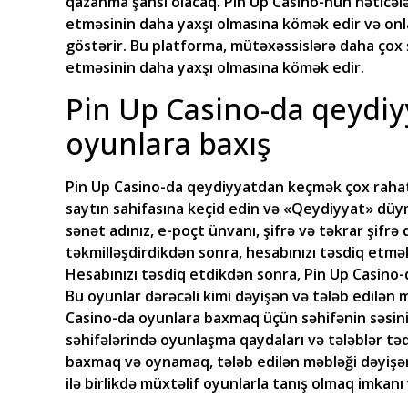
qazanma şansı olacaq. Pin Up Casino-nun nəticələ
etməsinin daha yaxşı olmasına kömək edir və onl
göstərir. Bu platforma, mütəxəssislərə daha çox ş
etməsinin daha yaxşı olmasına kömək edir.
Pin Up Casino-da qeydi
oyunlara baxış
Pin Up Casino-da qeydiyyatdan keçmək çox rahat 
saytın sahifasına keçid edin və «Qeydiyyat» düym
sənət adınız, e-poçt ünvanı, şifrə və təkrar şifrə
təkmilləşdirdikdən sonra, hesabınızı təsdiq etmək
Hesabınızı təsdiq etdikdən sonra, Pin Up Casino-
Bu oyunlar dərəcəli kimi dəyişən və tələb edilən m
Casino-da oyunlara baxmaq üçün səhifənin səsini 
səhifələrində oyunlaşma qaydaları və tələblər tə
baxmaq və oynamaq, tələb edilən məbləği dəyişən
ilə birlikdə müxtəlif oyunlarla tanış olmaq imkanı 