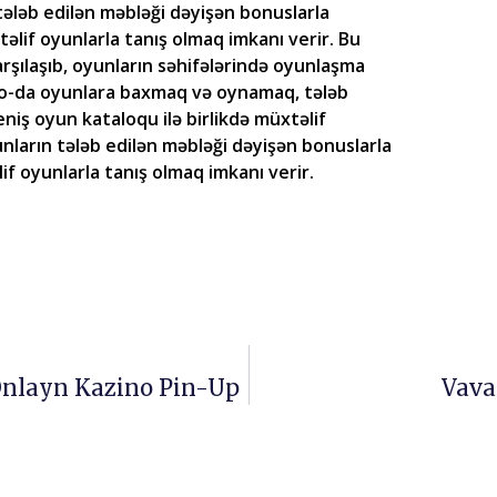
ələb edilən məbləği dəyişən bonuslarla
təlif oyunlarla tanış olmaq imkanı verir. Bu
arşılaşıb, oyunların səhifələrində oyunlaşma
ino-da oyunlara baxmaq və oynamaq, tələb
eniş oyun kataloqu ilə birlikdə müxtəlif
unların tələb edilən məbləği dəyişən bonuslarla
lif oyunlarla tanış olmaq imkanı verir.
Onlayn Kazino Pin-Up
Vava