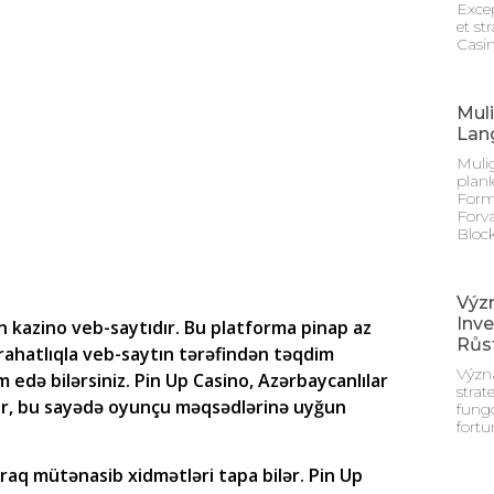
Excep
et st
Casi
Mul
Lan
Mulig
planl
Formu
Forva
Bloc
Výz
Inv
kazino veb-saytıdır. Bu platforma pinap az
Růs
n rahatlıqla veb-saytın tərəfindən təqdim
Význ
 edə bilərsiniz. Pin Up Casino, Azərbaycanlılar
strat
ir, bu sayədə oyunçu məqsədlərinə uyğun
fungo
fortu
aq mütənasib xidmətləri tapa bilər. Pin Up