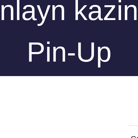
nlayn kazi
Pin-Up