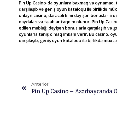
Pin Up Casino-da oyunlara baxmaq və oynamaq, t
qarşılaşıb və geniş oyun kataloqu ilə birlikdə müx
onlayn casino, dərəcəli kimi dəyişən bonuslarla q
qaydaları və tələblər təqdim olunur. Pin Up Cas
edilən məbləği dəyişən bonuslarla qarşılaşıb və g
oyunlarla tanış olmaq imkanı verir. Bu casino, oy
qarşılaşıb, geniş oyun kataloqu ilə birlikdə müxtə
Anterior
Pin Up Casino – Azərbaycanda 