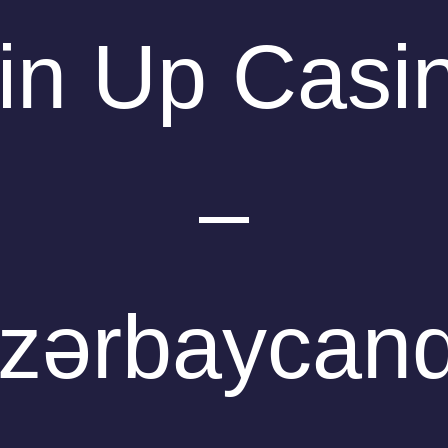
in Up Casi
–
zərbaycan