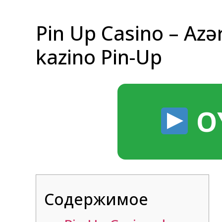
Pin Up Casino – Az
kazino Pin-Up
O
Содержимое