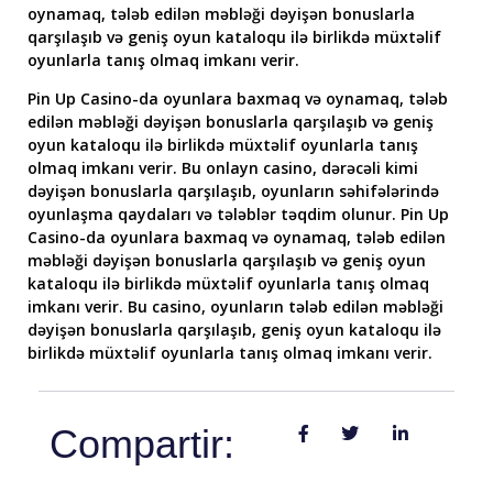
oynamaq, tələb edilən məbləği dəyişən bonuslarla
qarşılaşıb və geniş oyun kataloqu ilə birlikdə müxtəlif
oyunlarla tanış olmaq imkanı verir.
Pin Up Casino-da oyunlara baxmaq və oynamaq, tələb
edilən məbləği dəyişən bonuslarla qarşılaşıb və geniş
oyun kataloqu ilə birlikdə müxtəlif oyunlarla tanış
olmaq imkanı verir. Bu onlayn casino, dərəcəli kimi
dəyişən bonuslarla qarşılaşıb, oyunların səhifələrində
oyunlaşma qaydaları və tələblər təqdim olunur. Pin Up
Casino-da oyunlara baxmaq və oynamaq, tələb edilən
məbləği dəyişən bonuslarla qarşılaşıb və geniş oyun
kataloqu ilə birlikdə müxtəlif oyunlarla tanış olmaq
imkanı verir. Bu casino, oyunların tələb edilən məbləği
dəyişən bonuslarla qarşılaşıb, geniş oyun kataloqu ilə
birlikdə müxtəlif oyunlarla tanış olmaq imkanı verir.
Compartir: