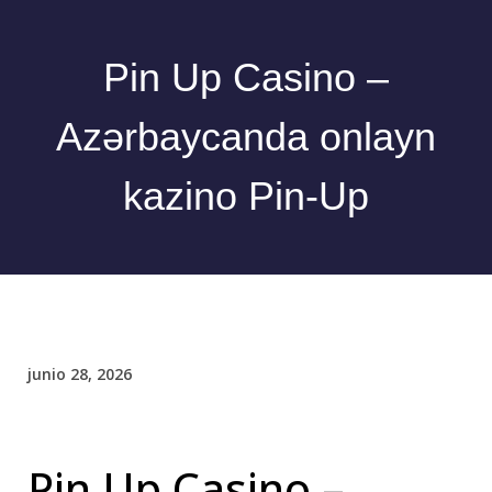
Pin Up Casino –
Azərbaycanda onlayn
kazino Pin-Up
junio 28, 2026
Pin Up Casino –